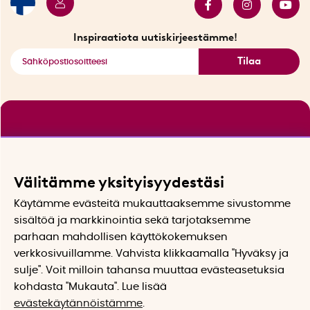
Tarjouskulma
Katso kaikki älykkäät tuotteet
Inspiraatiota uutiskirjeestämme!
Tilaa
Välitämme yksityisyydestäsi
Käytämme evästeitä mukauttaaksemme sivustomme
sisältöä ja markkinointia sekä tarjotaksemme
parhaan mahdollisen käyttökokemuksen
verkkosivuillamme. Vahvista klikkaamalla "Hyväksy ja
sulje". Voit milloin tahansa muuttaa evästeasetuksia
kohdasta "Mukauta". Lue lisää
evästekäytännöistämme
.