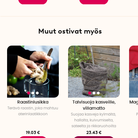
Muut ostivat myös
Raastinlusikka
Talvisuoja kasveille,
Mag
Terävä raastin, joka mahtuu
villamatto
aterinlaatikkoon
Suojaa kasveja kylmältä,
P
hallalta, kuivumiselta,
sateelta ja rikkaruohoilta
19.03 €
23.43 €