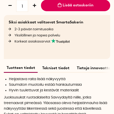
Lisää ostoskoriin
Siksi asiakkaat valitsevat SmartaSakerin
2-3 päivän toimitusaika
Yksilöllinen ja nopea palvelu
Korkeat asiakasarviot
Tuotteen tiedot
Tekniset tiedot
Tietoja innovaattori
Heijastava raita lisää näkyvyyttä
Saumaton muotoilu estää hankautumisia
Hyvin tuulettuvat ja kestävät materiaalit
Juoksusukat ruotsalaiselta Savvydayltä niille, jotka
treenaavat pimeässä. Yläosassa oleva heijastinnauha lisää
näkyvyyttäsi liikenteessä sekä juostessa että kävellessä.