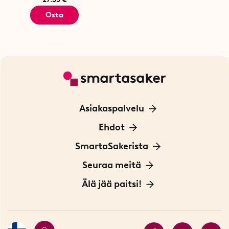
Osta
Asiakaspalvelu
Ota yhteyttä
Ehdot
Tietoa evästeistä
SmartaSakerista
Yksityisyydensuoja
Meistä
Seuraa meitä
Sopimusehdot
Myymälä Tukholmassa
Innovaattoriblogi
Älä jää paitsi!
Ympäristöystävälliset toimitukset
Lahjakortti
Myydyimmät tuotteet