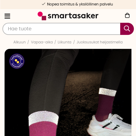
Nopea toimitus & yksilöllinen palvelu
Alkuun
Vapaa-aika
Liikunta
Juoksusukat heijastimella