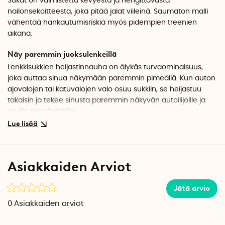
Sukat on valmistettu kevyestä ja hengittävästä
nailonsekoitteesta, joka pitää jalat viileinä. Saumaton malli
vähentää hankautumisriskiä myös pidempien treenien
aikana.
Näy paremmin juoksulenkeillä
Lenkkisukkien heijastinnauha on älykäs turvaominaisuus,
joka auttaa sinua näkymään paremmin pimeällä. Kun auton
ajovalojen tai katuvalojen valo osuu sukkiin, se heijastuu
takaisin ja tekee sinusta paremmin näkyvän autoilijoille ja
muille tienkäyttäjille.
Saumaton muotoilu takaa maksimaalisen mukavuuden
Juoksusukissa ei ole häiritseviä saumoja, mikä takaa
optimaalisen tuntuman ja istuvuuden. Tämä vähentää
Asiakkaiden Arviot
hankautumisriskiä, joten ne sopivat hyvin myös pitkiin
juoksulenkkeihin ja arkeen Sukat istuvat mukavasti jalassa ja
Jätä arvio
mukautuvat sulavasti liikkeisiisi.
0
Asiakkaiden arviot
Hyvin tuulettuvat ja kestävät materiaalit
Juoksusukat on valmistettu kestävästä nailonin ja elastaanin