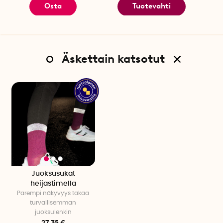
Osta
Tuotevahti
Äskettain katsotut
Juoksusukat
heijastimella
Parempi näkyvyys takaa
turvallisemman
juoksulenkin
27.35 €