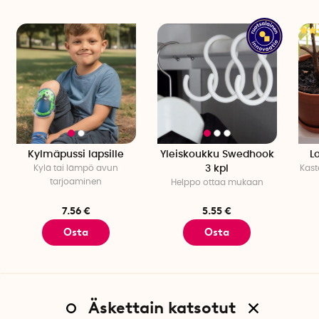
Kylmäpussi lapsille
Yleiskoukku Swedhook
L
Kylä tai lämpö avun
3 kpl
Kast
tarjoaminen
Helppo ottaa mukaan
7.56 €
5.55 €
Osta
Osta
Äskettain katsotut