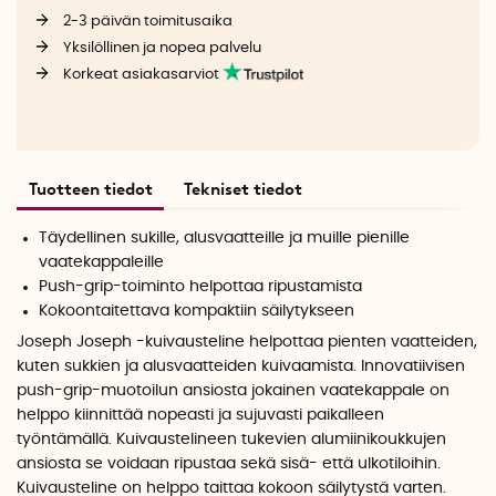
2-3 päivän toimitusaika
Yksilöllinen ja nopea palvelu
Korkeat asiakasarviot
Tuotteen tiedot
Tekniset tiedot
Täydellinen sukille, alusvaatteille ja muille pienille
vaatekappaleille
Push-grip-toiminto helpottaa ripustamista
Kokoontaitettava kompaktiin säilytykseen
Joseph Joseph -kuivausteline helpottaa pienten vaatteiden,
kuten sukkien ja alusvaatteiden kuivaamista. Innovatiivisen
push-grip-muotoilun ansiosta jokainen vaatekappale on
helppo kiinnittää nopeasti ja sujuvasti paikalleen
työntämällä. Kuivaustelineen tukevien alumiinikoukkujen
ansiosta se voidaan ripustaa sekä sisä- että ulkotiloihin.
Kuivausteline on helppo taittaa kokoon säilytystä varten.