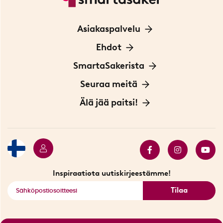
Asiakaspalvelu
Ota yhteyttä
Ehdot
Tietoa evästeistä
SmartaSakerista
Yksityisyydensuoja
Meistä
Seuraa meitä
Sopimusehdot
Myymälä Tukholmassa
Innovaattoriblogi
Älä jää paitsi!
Ympäristöystävälliset toimitukset
Lahjakortti
Myydyimmät tuotteet
Tarjouskulma
Katso kaikki älykkäät tuotteet
Inspiraatiota uutiskirjeestämme!
Tilaa