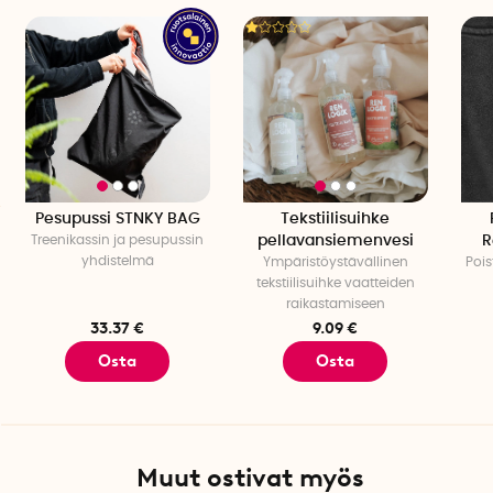
Korkeus: 1,2 cm
Ripustimien määrä: 32
Määrä per pakkaus: 1
Pesupussi STNKY BAG
Tekstiilisuihke
Treenikassin ja pesupussin
pellavansiemenvesi
R
yhdistelmä
Ympäristöystävällinen
Pois
tekstiilisuihke vaatteiden
raikastamiseen
33.37 €
9.09 €
Osta
Osta
Muut ostivat myös