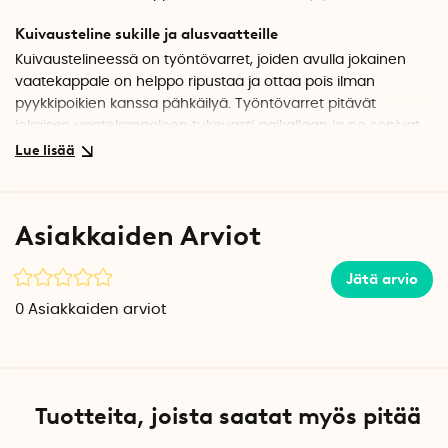
Kuivausteline sukille ja alusvaatteille
Kuivaustelineessä on työntövarret, joiden avulla jokainen
vaatekappale on helppo ripustaa ja ottaa pois ilman
pyykkipoikien kanssa pähkäilyä. Työntövarret pitävät
jokaisen vaatekappaleen tukevasti paikallaan ja ne sopivat
erinomaisesti pienemmille ja kevyemmille vaatekappaleille,
jotka muuten putoaisivat helposti tavallisilta kuivaustelineiltä
tai pyykkinaruilta.
Asiakkaiden Arviot
Tilaa säästävä säilytys
Kuivaustelineen alumiinikoukut voidaan taittaa kokoon
Jätä arvio
kompaktia säilytystä varten.
0
Asiakkaiden arviot
Tekniset tiedot
Paino: 130 g
Väri: Vaaleanharmaa
Materiaali: Muovi, vähintään 40 % kierrätettyä
Pituus: 40,5 cm
Tuotteita, joista saatat myös pitää
Leveys: 17,5 cm