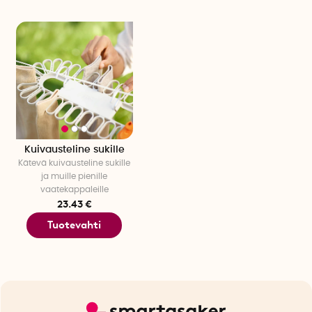
Kuivausteline sukille
Kätevä kuivausteline sukille
ja muille pienille
vaatekappaleille
23.43 €
Tuotevahti