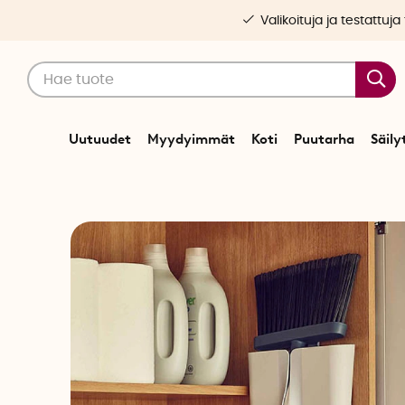
Valikoituja ja testattuja
Uutuudet
Myydyimmät
Koti
Puutarha
Säily