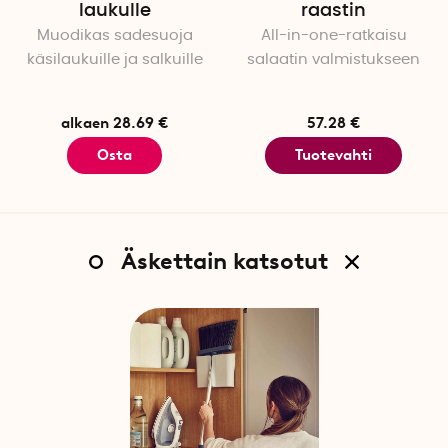
laukulle
raastin
Muodikas sadesuoja
All-in-one-ratkaisu
käsilaukuille ja salkuille
salaatin valmistukseen
alkaen 28.69 €
57.28 €
Osta
Tuotevahti
Äskettain katsotut