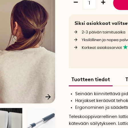
Siksi asiakkaat valit
2-3 päivän toimitusaika
Yksilöllinen ja nopea palv
Korkeat asiakasarviot
Tuotteen tiedot
T
Seinään kiinnitettävä pid
Harjakset keräävät tehok
Ergonominen ja säädett
Teleskooppivarrellinen latt
kätevään säilytykseen. Latti