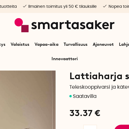
 tuotteita
Ilmainen toimitus yli 50 € tilauksille
Nopea toim
tys
Valaistus
Vapaa-aika
Turvallisuus
Ajoneuvot
Lahj
Innovaattori
Alkuun
Koti
Siivous & kodinhoito
Lattiaharja seinäpidikkeellä
Lattiaharja 
Teleskooppivarsi ja käte
33.37
€