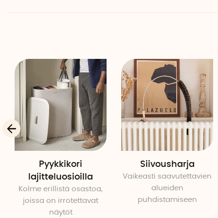
Pyykkikori
Siivousharja
lajitteluosioilla
Vaikeasti saavutettavien
alueiden
Kolme erillistä osastoa,
puhdistamiseen
joissa on irrotettavat
näytöt