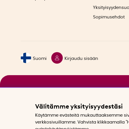
Yksityisyydensu
Sopimusehdot
Suomi
Kirjaudu sisään
Välitämme yksityisyydestäsi
Käytämme evästeitä mukauttaaksemme sivu
verkkosivuillamme. Vahvista klikkaamalla "H