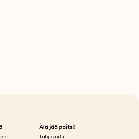
ä
Älä jää paitsi!
logi
Lahjakortti