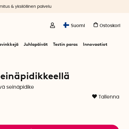
itus & yksilöllinen palvelu
Suomi
Ostoskori
avinkkejä
Juhlapäivät
Testin paras
Innovaatiot
seinäpidikkeellä
vä seinäpidike
Tallenna