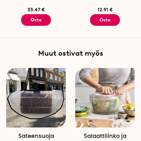
33.47 €
12.91 €
Osta
Osta
Muut ostivat myös
Sateensuoja
Salaattilinko ja