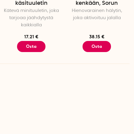
käsituuletin
kenkään, Sorun
Kätevä minituuletin, joka
Hienovarainen hälytin,
tarjoaa jäähdytystä
joka aktivoituu jalalla
kaikkialla
17.21 €
38.15 €
Osta
Osta