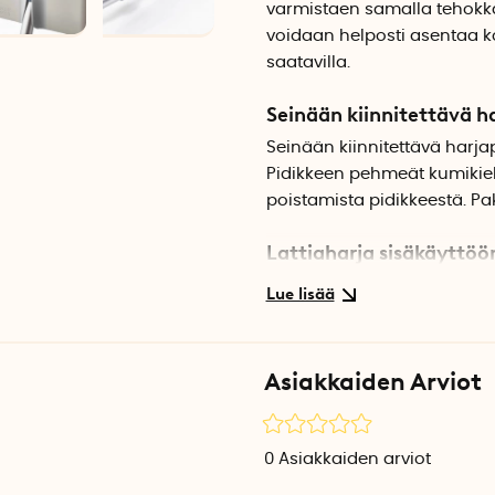
varmistaen samalla tehokka
voidaan helposti asentaa ko
saatavilla.
Seinään kiinnitettävä h
Seinään kiinnitettävä harjap
Pidikkeen pehmeät kumikiele
poistamista pidikkeestä. Pak
Lattiaharja sisäkäyttöö
Lattiaharjan pitkät ja pehm
lattiapinnoilta. Harjaksiin 
erillisellä harjaskammalla.
Asiakkaiden Arviot
Säädettävä pituus
Alumiininen teleskooppivar
vähentää selän ja hartioide
0
Asiakkaiden arviot
helpottaa lattiaharjan käyt