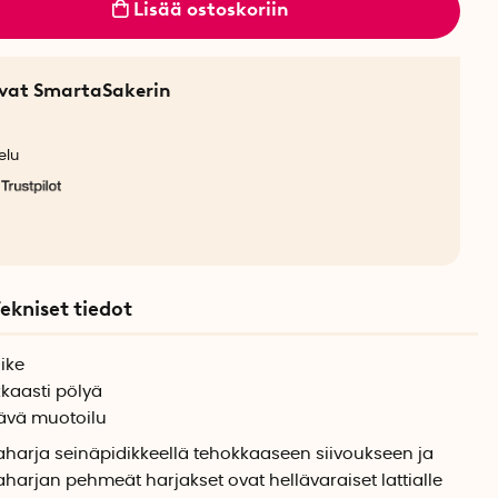
Lisää ostoskoriin
sevat SmartaSakerin
elu
ekniset tiedot
ike
kaasti pölyä
ävä muotoilu
iaharja seinäpidikkeellä tehokkaaseen siivoukseen ja
aharjan pehmeät harjakset ovat hellävaraiset lattialle