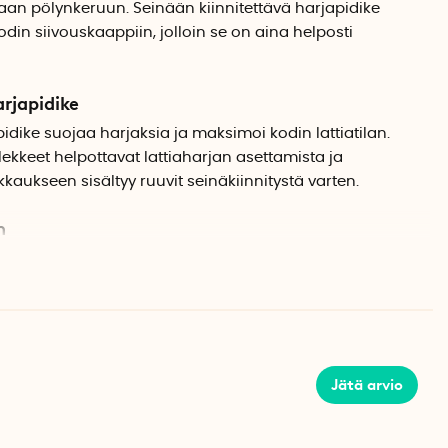
an pölynkeruun. Seinään kiinnitettävä harjapidike
din siivouskaappiin, jolloin se on aina helposti
arjapidike
idike suojaa harjaksia ja maksimoi kodin lattiatilan.
kkeet helpottavat lattiaharjan asettamista ja
kaukseen sisältyy ruuvit seinäkiinnitystä varten.
n
eät harjakset pyyhkäisevät tehokkaasti pölyn
jäänet pölyntähteet ja roskat on helppo puhdistaa pois
Jätä arvio
si on helppo säätää käyttäjän pituuden mukaan, mikä
n rasitusta siivouksen aikana. Varren liukumaton pinta
töä ja lisää mukavuutta.