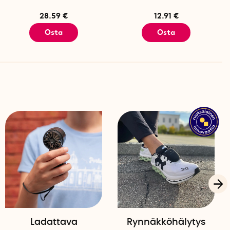
28.59 €
12.91 €
Osta
Osta
Ladattava
Rynnäkköhälytys