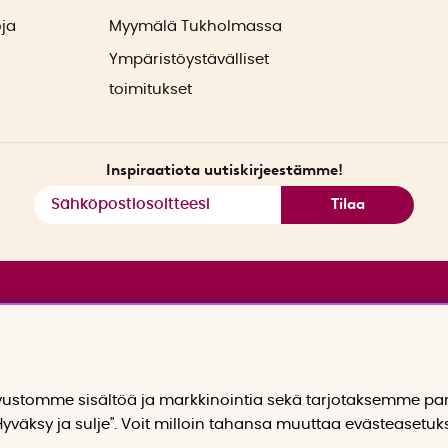
oja
Myymälä Tukholmassa
Ympäristöystävälliset
toimitukset
Inspiraatiota uutiskirjeestämme!
Tilaa
stomme sisältöä ja markkinointia sekä tarjotaksemme p
yväksy ja sulje". Voit milloin tahansa muuttaa evästeasetuk