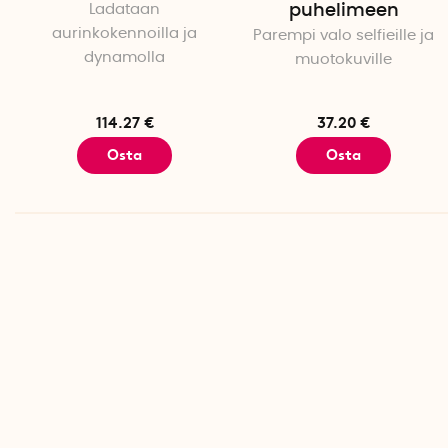
Ladataan
puhelimeen
aurinkokennoilla ja
Parempi valo selfieille ja
dynamolla
muotokuville
114.27 €
37.20 €
Osta
Osta