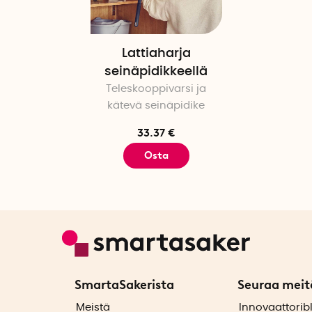
Lattiaharja
seinäpidikkeellä
Teleskooppivarsi ja
kätevä seinäpidike
33.37 €
Osta
SmartaSakerista
Seuraa meit
ä
Meistä
Innovaattorib