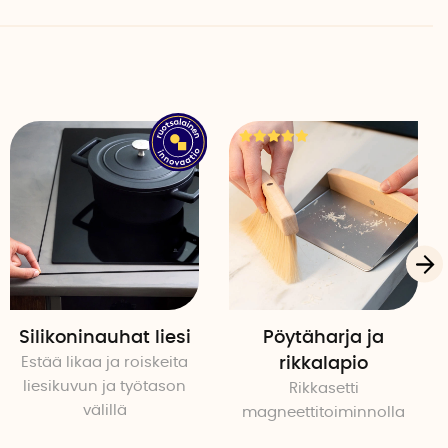
et voi tarvittaessa pyyhkiä kostealla liinalla.
uovi
e, hopea
Silikoninauhat liesi
Pöytäharja ja
Estää likaa ja roiskeita
rikkalapio
liesikuvun ja työtason
Rikkasetti
välillä
magneettitoiminnolla