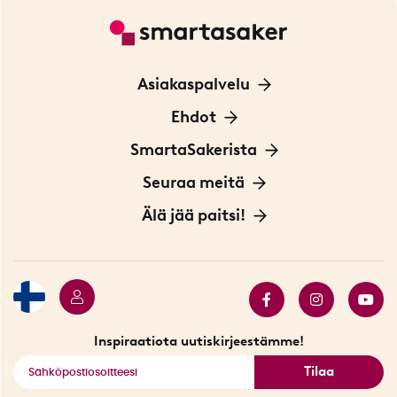
Asiakaspalvelu
Ota yhteyttä
Ehdot
Tietoa evästeistä
SmartaSakerista
Yksityisyydensuoja
Meistä
Seuraa meitä
Sopimusehdot
Myymälä Tukholmassa
Innovaattoriblogi
Älä jää paitsi!
Ympäristöystävälliset toimitukset
Lahjakortti
Myydyimmät tuotteet
Tarjouskulma
Katso kaikki älykkäät tuotteet
Inspiraatiota uutiskirjeestämme!
Tilaa