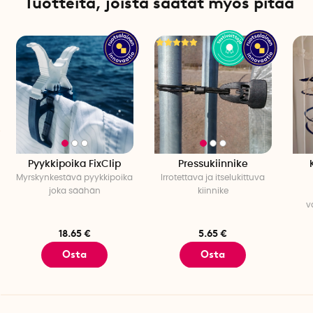
Tuotteita, joista saatat myös pitää
Pyykkipoika FixClip
Pressukiinnike
Myrskynkestävä pyykkipoika
Irrotettava ja itselukittuva
joka säähän
kiinnike
v
18.65 €
5.65 €
Osta
Osta