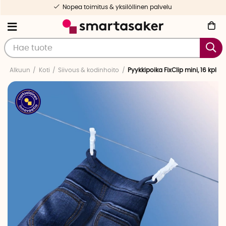
Nopea toimitus & yksilöllinen palvelu
Alkuun
Koti
Siivous & kodinhoito
Pyykkipoika FixClip mini, 16 kpl