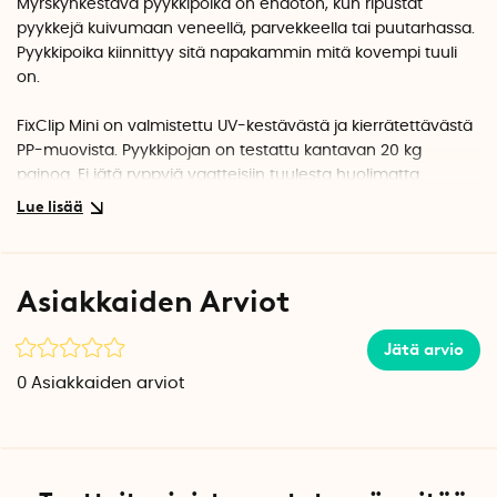
Myrskynkestävä pyykkipoika on ehdoton, kun ripustat
pyykkejä kuivumaan veneellä, parvekkeella tai puutarhassa.
Pyykkipoika kiinnittyy sitä napakammin mitä kovempi tuuli
on.
FixClip Mini on valmistettu UV-kestävästä ja kierrätettävästä
PP-muovista. Pyykkipojan on testattu kantavan 20 kg
painoa. Ei jätä ryppyjä vaatteisiin tuulesta huolimatta.
Pyykkipoika FixClip Mini toimitetaan 16 kappaleen
pakkauksessa.
Asiakkaiden Arviot
Jätä arvio
0
Asiakkaiden arviot