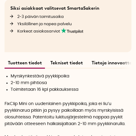
Siksi asiakkaat valitsevat SmartaSakerin
2-3 päivän toimitusaika
Yksilöllinen ja nopea palvelu
Korkeat asiakasarviot
Tuotteen tiedot
Tekniset tiedot
Tietoja innovaattori
Myrskynkestävä pyykkipoika
2-10 mm pihtiosa
Toimitetaan 16 kpl pakkauksessa
FixClip Mini on uudenlainen pyykkipoika, joka ei liu’u
pyykkinarua pitkin ja pysyy paikoillaan myös myrskyisissä
olosuhteissa. Patentoitu lukitusjärjestelmä nappaa pyykit
pitävään otteeseen halkaisijaltaan 2-10 mm pyykkinarulla.