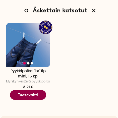
Äskettain katsotut
Pyykkipoika FixClip
mini, 16 kpl
Myrskynkestävä pyykkipoika
6.21 €
Tuotevahti