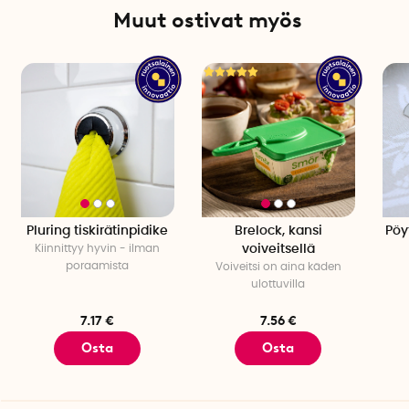
Muut ostivat myös
Pluring tiskirätinpidike
Brelock, kansi
Pöy
Kiinnittyy hyvin - ilman
voiveitsellä
poraamista
Voiveitsi on aina käden
ulottuvilla
7.17 €
7.56 €
Osta
Osta