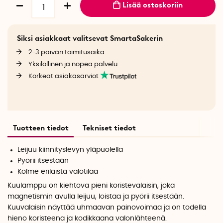
Lisää ostoskoriin
Siksi asiakkaat valitsevat SmartaSakerin
2-3 päivän toimitusaika
Yksilöllinen ja nopea palvelu
Korkeat asiakasarviot
Tuotteen tiedot
Tekniset tiedot
Leijuu kiinnityslevyn yläpuolella
Pyörii itsestään
Kolme erilaista valotilaa
Kuulamppu on kiehtova pieni koristevalaisin, joka
magnetismin avulla leijuu, loistaa ja pyörii itsestään.
Kuuvalaisin näyttää uhmaavan painovoimaa ja on todella
hieno koristeena ja kodikkaana valonlähteenä.