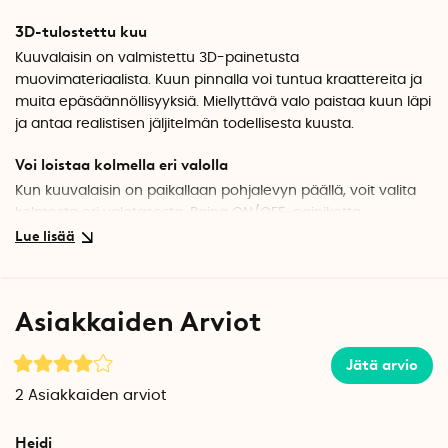
3D-tulostettu kuu
Kuuvalaisin on valmistettu 3D-painetusta
muovimateriaalista. Kuun pinnalla voi tuntua kraattereita ja
muita epäsäännöllisyyksiä. Miellyttävä valo paistaa kuun läpi
ja antaa realistisen jäljitelmän todellisesta kuusta.
Voi loistaa kolmella eri valolla
Kun kuuvalaisin on paikallaan pohjalevyn päällä, voit valita
kolmesta eri valotasosta. Paina ON/OFF-painiketta
toistuvasti vaihtaaksesi valoa lämpimän keltaisen, lämpimän
valkoisen ja valkoisen valon välillä.
Valitse pohjalevyn puulaji
Asiakkaiden Arviot
Mukana tuleva pohjalevy on salaisuus, joka saa kuulampun
loistamaan ja leijumaan vapaasti. Pohjalevy on valmistettu
Jätä arvio
puusta ja voit valita mustan pohjalevyn, saarnista tai
pähkinäpuusta valmistetun.
2
Asiakkaiden arviot
Näin asennat kuulampun
Heidi