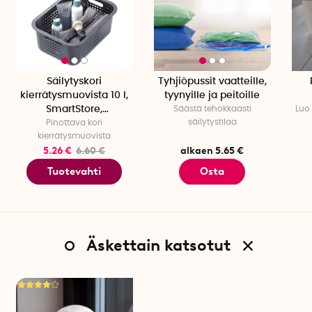
Säilytyskori
Tyhjiöpussit vaatteille,
kierrätysmuovista 10 l,
tyynyille ja peitoille
SmartStore,
Säästä tehokkaasti
Luo 
säilytystilaa
vaaleanharmaa
Pinottava kori
kierrätysmuovista
5.26 €
6.60 €
alkaen 5.65 €
Tuotevahti
Osta
Äskettain katsotut