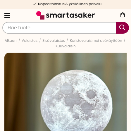
Nopea toimitus & yksilöllinen palvelu
Alkuun
Valaistus
Sisävalaistus
Koristevalaisimet sisäkäyttöön
Kuuvalaisin