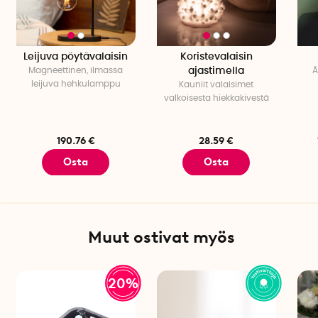
Leijuva pöytävalaisin
Koristevalaisin
Magneettinen, ilmassa
ajastimella
Ä
leijuva hehkulamppu
Kauniit valaisimet
valkoisesta hiekkakivestä
190.76 €
28.59 €
Osta
Osta
Muut ostivat myös
20%