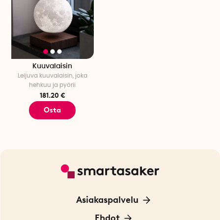
Kuuvalaisin
Leijuva kuuvalaisin, joka
hehkuu ja pyörii
181.20 €
Osta
Asiakaspalvelu
Ota yhteyttä
Ehdot