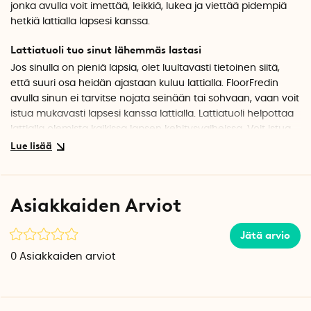
jonka avulla voit imettää, leikkiä, lukea ja viettää pidempiä
hetkiä lattialla lapsesi kanssa.
Lattiatuoli tuo sinut lähemmäs lastasi
Jos sinulla on pieniä lapsia, olet luultavasti tietoinen siitä,
että suuri osa heidän ajastaan kuluu lattialla. FloorFredin
avulla sinun ei tarvitse nojata seinään tai sohvaan, vaan voit
istua mukavasti lapsesi kanssa lattialla. Lattiatuoli helpottaa
lattialla olemista kaikissa lapsen kehitysvaiheissa. Voit istua
mukavasti lattialla siitä lähtien, kun lapsesi aloittaa
niskaharjoittelun, kierimisen, istumisen ja lopulta ryömimisen
ja kävelemään oppimisen. Lattiatuolin avulla olet enemmän
läsnä lapsen puuhasteluissa, mikä puolestaan edistää
Asiakkaiden Arviot
lapsen kiintymyssuhteiden kehittymistä.
Mukava tuoli lattialla leikkimistä varten
Jätä arvio
FloorFred-lattiatuoli sopii erinomaisesti apuvälineeksi
0
Asiakkaiden arviot
leikkimiseen, imettämiseen ja lukemiseen. Lapsen kasvaessa
voit istua mukavasti tuntikausia legoleikkien, palapelien ja
autoratojen parissa. FloorFred sopii myös erinomaisesti