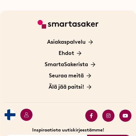
Asiakaspalvelu
Ota yhteyttä
Ehdot
Tietoa evästeistä
SmartaSakerista
Yksityisyydensuoja
Meistä
Seuraa meitä
Sopimusehdot
Myymälä Tukholmassa
Innovaattoriblogi
Älä jää paitsi!
Ympäristöystävälliset toimitukset
Lahjakortti
Myydyimmät tuotteet
Tarjouskulma
Katso kaikki älykkäät tuotteet
Inspiraatiota uutiskirjeestämme!