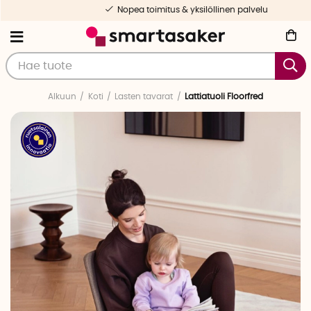
Nopea toimitus & yksilöllinen palvelu
Alkuun
Koti
Lasten tavarat
Lattiatuoli Floorfred