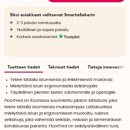
Siksi asiakkaat valitsevat SmartaSakerin
2-3 päivän toimitusaika
Yksilöllinen ja nopea palvelu
Korkeat asiakasarviot
Tuotteen tiedot
Tekniset tiedot
Tietoja innovaattori
Tekee lattialla istumisesta ja leikkimisestä mukavaa
Miellyttävä istuin ergonomisella selkänojalla
Täydellinen pienten lasten vanhemmille ja opettajille
FloorFred
on Ruotsissa suunniteltu jalaton lattiatuoli, joka
tekee lattialla istumisesta mukavampaa. Lattiatuolissa
m
iellyttävä
istuin ja ergonomisesti muotoiltu
,
tukeva
selkänoja, joka vähentää selkään, niskaan ja lannerankaan
kohdistuvaa painetta.
FloorFred
on selkäystävällinen tuoli
,