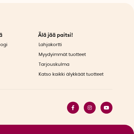
ä
Älä jää paitsi!
logi
Lahjakortti
Myydyimmät tuotteet
Tarjouskulma
Katso kaikki älykkäät tuotteet