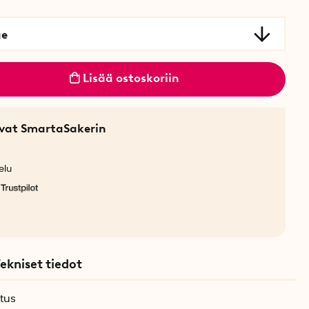
ge
Lisää ostoskoriin
sevat SmartaSakerin
elu
ekniset tiedot
tus