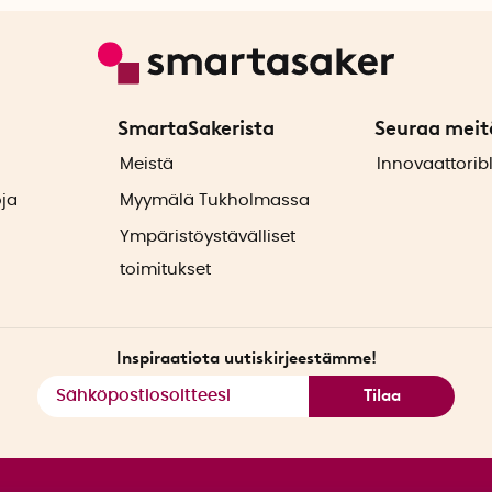
SmartaSakerista
Seuraa meit
ä
Meistä
Innovaattorib
oja
Myymälä Tukholmassa
Ympäristöystävälliset
toimitukset
Inspiraatiota uutiskirjeestämme!
Tilaa