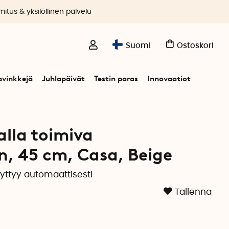
itus & yksilöllinen palvelu
Suomi
Ostoskori
avinkkejä
Juhlapäivät
Testin paras
Innovaatiot
lari, 45cm, Casa
lla toimiva
in, 45 cm, Casa, Beige
yttyy automaattisesti
Tallenna