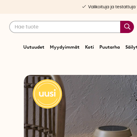
Valikoituja ja testattuja
Uutuudet
Myydyimmät
Koti
Puutarha
Säily
Alkuun
Valais