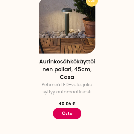
Aurinkosähkökäyttöi
nen pollari, 45cm,
Casa
Pehmeä LED-valo, joka
syttyy automaattisesti
40.06 €
Osta