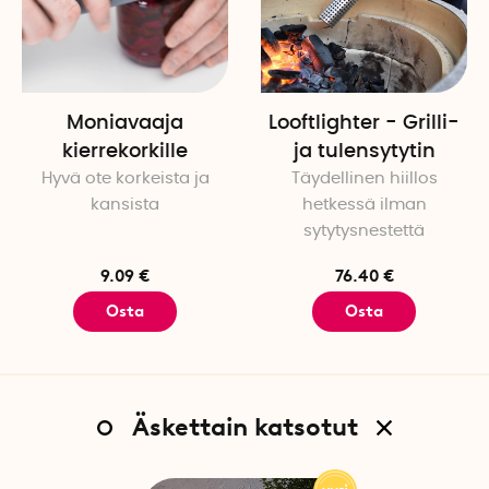
Moniavaaja
Looftlighter - Grilli-
kierrekorkille
ja tulensytytin
Hyvä ote korkeista ja
Täydellinen hiillos
kansista
hetkessä ilman
sytytysnestettä
9.09 €
76.40 €
Osta
Osta
Äskettain katsotut