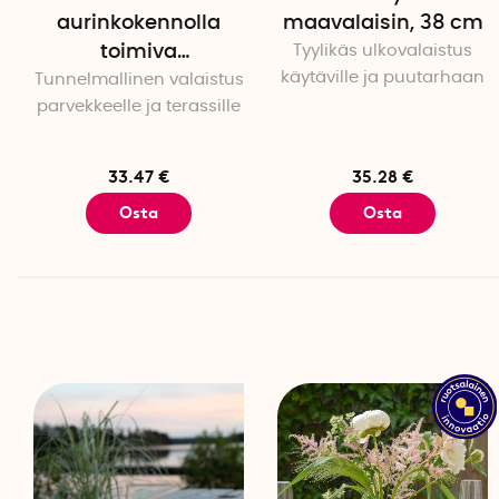
aurinkokennolla
maavalaisin, 38 cm
toimiva
Tyylikäs ulkovalaistus
käytäville ja puutarhaan
Tunnelmallinen valaistus
pöytävalaisin
parvekkeelle ja terassille
33.47 €
35.28 €
Osta
Osta