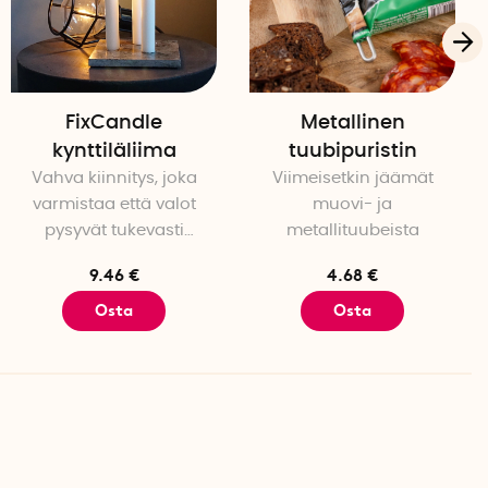
FixCandle
Metallinen
kynttiläliima
tuubipuristin
Vahva kiinnitys, joka
Viimeisetkin jäämät
varmistaa että valot
muovi- ja
pysyvät tukevasti
metallituubeista
paikoillaan
9.46 €
4.68 €
Osta
Osta