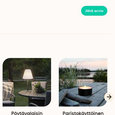
Jätä arvio
ladattavan Li-Ion-akun kanssa, joka latautuu päivän
ta. Täydellä latauksella lampulla on noin 6 tunnin
 hyvin soveltuvan koristeelliseksi ja opastavaksi
metalli
Pöytävalaisin
Paristokäyttöinen