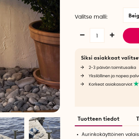
Bei
Valitse malli
Siksi asiakkaat valit
2-3 päivän toimitusaika
Yksilöllinen ja nopea palv
Korkeat asiakasarviot
Tuotteen tiedot
T
Aurinkokäyttöinen valais