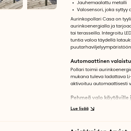
Jauhemaalattu metalli
Valosensori, joka syttyy 
Aurinkopollari Casa on tyyl
aurinkoenergialla ja tarjoa
tai terasseilla. Integroitu
tuntia valoa täydellä latau
puutarhaviljelyympäristöön
Automaattinen valaistu
Pollari toimii aurinkoenergi
mukana tuleva ladattava Li
aktivoituu automaattisesti 
Pehmeä valo käytäville 
Pollari sisältää 9 LED-valol
Tämä tekee siitä hyvä valin
kävelytielle, penkeille tai t
tyylikkään pinnan, joka sul