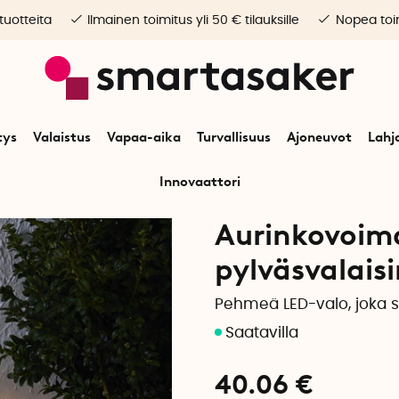
 tuotteita
Ilmainen toimitus yli 50 € tilauksille
Nopea toim
tys
Valaistus
Vapaa-aika
Turvallisuus
Ajoneuvot
Lahj
Innovaattori
tus
Ulkovalaistus
Aurinkokennovalaisimet
Aurinkosähkökäyttöinen pol
Aurinkovoima
pylväsvalais
Pehmeä LED-valo, joka s
40.06
€