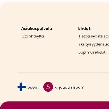
Asiakaspalvelu
Ehdot
Ota yhteyttä
Tietoa evästeist
Yksityisyydensu
Sopimusehdot
Suomi
Kirjaudu sisään