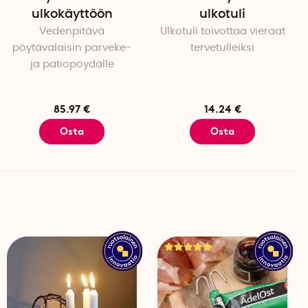
ulkokäyttöön
ulkotuli
Vedenpitävä
Ulkotuli toivottaa vieraat
pöytävalaisin parveke-
tervetulleiksi
ja patiopöydälle
ava
85.97 €
14.24 €
Osta
Osta