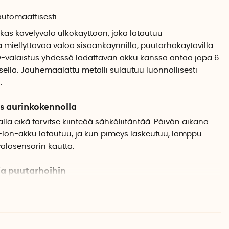
automaattisesti
ikäs kävelyvalo ulkokäyttöön, joka latautuu
a miellyttävää valoa sisäänkäynnillä, puutarhakäytävillä
 LED-valaistus yhdessä ladattavan akku kanssa antaa jopa 6
ksella. Jauhemaalattu metalli sulautuu luonnollisesti
.
s aurinkokennolla
alla eikä tarvitse kiinteää sähköliitäntää. Päivän aikana
-Ion-akku latautuu, ja kun pimeys laskeutuu, lamppu
valosensorin kautta.
ja puutarhoihin
ähdettä, jotka yhdessä tuottavat 50 lumenin valovirran.
ta opastusvalona esimerkiksi sisäänkäynneillä,
erasseille. Jauhemaalattu metalli tarjoaa kestävän ja
autuu hienosti puutarhaympäristöihin.