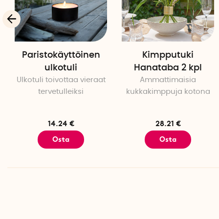
Paristokäyttöinen
Kimpputuki
ulkotuli
Hanataba 2 kpl
Ulkotuli toivottaa vieraat
Ammattimaisia
tervetulleiksi
kukkakimppuja kotona
14.24 €
28.21 €
Osta
Osta