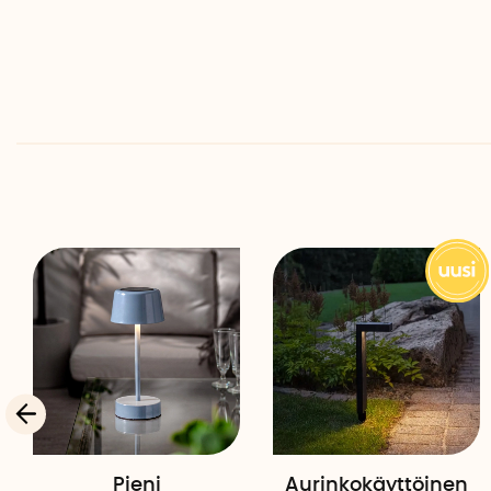
Pieni
Aurinkokäyttöinen