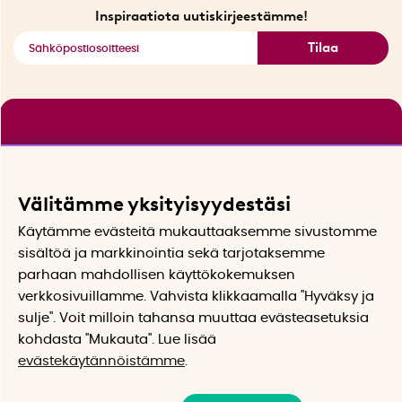
Katso kaikki älykkäät tuotteet
Inspiraatiota uutiskirjeestämme!
Tilaa
Välitämme yksityisyydestäsi
Käytämme evästeitä mukauttaaksemme sivustomme
sisältöä ja markkinointia sekä tarjotaksemme
parhaan mahdollisen käyttökokemuksen
verkkosivuillamme. Vahvista klikkaamalla "Hyväksy ja
sulje". Voit milloin tahansa muuttaa evästeasetuksia
kohdasta "Mukauta". Lue lisää
evästekäytännöistämme
.