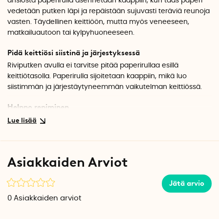
ansiosta paperirulla asennetaan kaappiin, kun taas paperi
vedetään putken läpi ja repäistään sujuvasti teräviä reunoja
vasten. Täydellinen keittiöön, mutta myös veneeseen,
matkailuautoon tai kylpyhuoneeseen.
Pidä keittiösi siistinä ja järjestyksessä
Riviputken avulla ei tarvitse pitää paperirullaa esillä
keittiötasolla. Paperirulla sijoitetaan kaappiin, mikä luo
siistimmän ja järjestäytyneemmän vaikutelman keittiössä.
Helppo repiminen
Paperi vedetään putken läpi ja voidaan helposti repäistä
yhdellä kädellä teräviä reunoja vasten. Näin saat nopeasti
oikean määrän paperia ilman, että sinun tarvitsee käsitellä
koko rullaa.
Asiakkaiden Arviot
Vaivaton asennus
Jätä arvio
1. Pora 42-44 mm reikä kaappiin.
2. Työnnä Riviputki reiän läpi.
0
Asiakkaiden arviot
3. Vedä paperi läpi ja aseta paperirulla päälle.
4. Vedä paperipyyhe helposti ulos ja repäise tarpeen