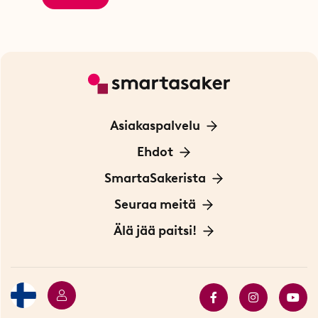
Asiakaspalvelu
Ota yhteyttä
Ehdot
Tietoa evästeistä
SmartaSakerista
Yksityisyydensuoja
Meistä
Seuraa meitä
Sopimusehdot
Myymälä Tukholmassa
Innovaattoriblogi
Älä jää paitsi!
Ympäristöystävälliset toimitukset
Lahjakortti
Myydyimmät tuotteet
Tarjouskulma