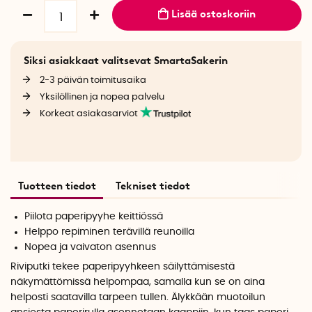
Lisää ostoskoriin
Siksi asiakkaat valitsevat SmartaSakerin
2-3 päivän toimitusaika
Yksilöllinen ja nopea palvelu
Korkeat asiakasarviot
Tuotteen tiedot
Tekniset tiedot
Piilota paperipyyhe keittiössä
Helppo repiminen terävillä reunoilla
Nopea ja vaivaton asennus
Riviputki tekee paperipyyhkeen säilyttämisestä
näkymättömissä helpompaa, samalla kun se on aina
helposti saatavilla tarpeen tullen. Älykkään muotoilun