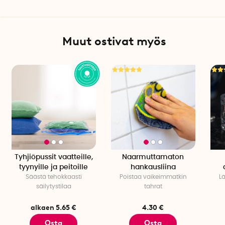
Muut ostivat myös
Tyhjiöpussit vaatteille,
Naarmuttamaton
tyynyille ja peitoille
hankausliina
Säästä tehokkaasti
Poistaa vaikeimmatkin
L
säilytystilaa
tahrat
alkaen 5.65 €
4.30 €
Osta
Osta