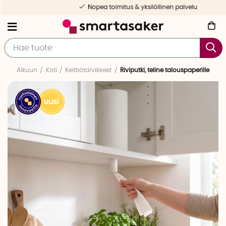
Nopea toimitus & yksilöllinen palvelu
Alkuun
Koti
Keittiötarvikkeet
Riviputki, teline talouspaperille