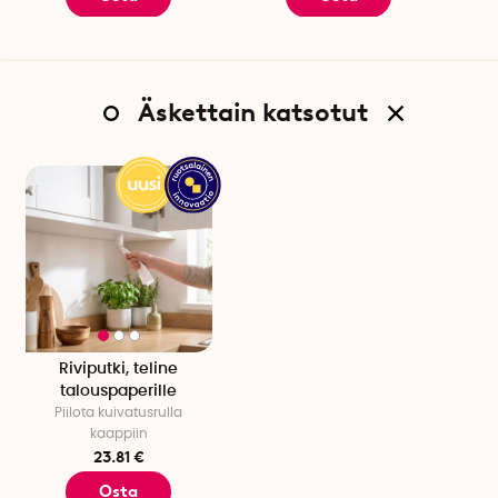
Äskettain katsotut
Riviputki, teline
talouspaperille
Piilota kuivatusrulla
kaappiin
23.81 €
Osta