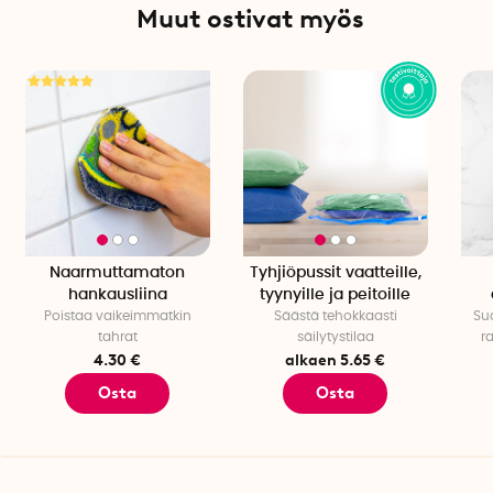
Väri: Harmaa
Muut ostivat myös
Materiaali: 100 % BPA-vapaa silikoni
Lämpötilankestävyys:
-20°C / +220°C
Astianpesukoneen kestävyys: Kyllä
Kappalemäärä pakkauksessa: 1 kpl
Naarmuttamaton
Tyhjiöpussit vaatteille,
hankausliina
tyynyille ja peitoille
Poistaa vaikeimmatkin
Säästä tehokkaasti
Suo
tahrat
säilytystilaa
r
4.30 €
alkaen 5.65 €
Osta
Osta