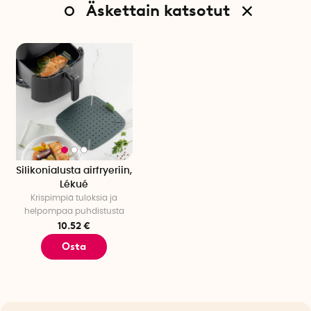
Äskettain katsotut
Silikonialusta airfryeriin,
Lékué
Krispimpiä tuloksia ja
helpompaa puhdistusta
10.52 €
Osta