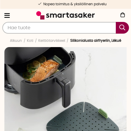
Nopea toimitus & yksilöllinen palvelu
Alkuun
Koti
Keittiötarvikkeet
Silikonialusta airfryeriin, Lékué