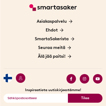
Asiakaspalvelu
Ota yhteyttä
Ehdot
Tietoa evästeistä
SmartaSakerista
Yksityisyydensuoja
Meistä
Seuraa meitä
Sopimusehdot
Myymälä Tukholmassa
Innovaattoriblogi
Älä jää paitsi!
Ympäristöystävälliset toimitukset
Lahjakortti
Myydyimmät tuotteet
Tarjouskulma
Katso kaikki älykkäät tuotteet
Inspiraatiota uutiskirjeestämme!
Tilaa