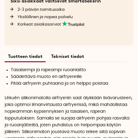
Siksi asiakkaat valitsevat SmartaSakerin
2-3 päivän toimitusaika
Yksilöllinen ja nopea palvelu
Korkeat asiakasarviot
Tuotteen tiedot
Tekniset tiedot
Tasaisempi ja rapeampi ruoanlaitto
Säädettävä muoto eri airfryereille
Pitää airfryerin puhtaana ja on helppo poistaa
Lékuén silikonimatolla airfryeriin saat älykkään lisävarusteen,
joka optimoi ilmanvirtausta airfryerissä, mikä mahdollistaa
nopeamman kypsennyksen ja tasaisen, rapean
lopputuloksen. Samalla se suojaa airfryerin pohjaa rasvalta
ja ruoanjätteiltä, joten puhdistus on helpompaa käytön
jälkeen. Silikonimaton joustava muoto tekee siitä sopivan