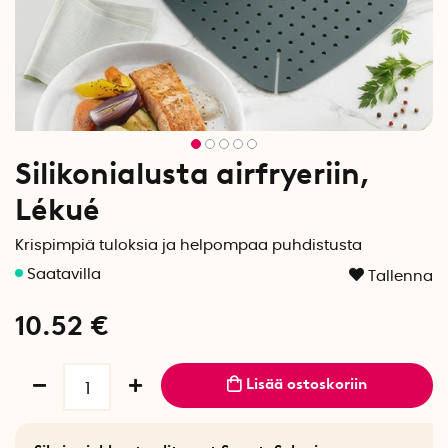
Silikonialusta airfryeriin,
Lékué
Krispimpiä tuloksia ja helpompaa puhdistusta
Tallenna
10.52
€
Lisää ostoskoriin