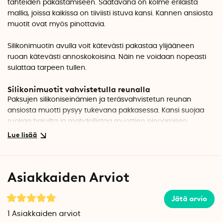
tähteiden pakastamiseen. Saatavana on kolme erilaista
mallia, joissa kaikissa on tiiviisti istuva kansi. Kannen ansiosta
muotit ovat myös pinottavia.
Silikonimuotin avulla voit kätevästi pakastaa ylijääneen
ruoan kätevästi annoskokoisina. Näin ne voidaan nopeasti
sulattaa tarpeen tullen.
Silikonimuotit vahvistetulla reunalla
Paksujen silikoniseinämien ja teräsvahvistetun reunan
ansiosta muotti pysyy tukevana pakkasessa. Kansi suojaa
ruokaa hajuilta ja mahdollistaa muottien pinoamisen.
Lämmönkestävä silikoni 212 °C asti
Silikonimuotti on uuninkestävä 212 °C asti. Lämpimän ruoan
voi laittaa suoraan muottiin. Lokeroiden täyttölinjat auttavat
Asiakkaiden Arviot
arvioimaan, paljonko ruokaa kuhunkin lokeroon mahtuu.
Anna ruoan jäähtyä ennen kuin laitat kannen kiinni ja
muotin pakastimeen.
Jätä arvio
1
Asiakkaiden arviot
Silikonimuottia voidaan käyttää myös leivontamuottina