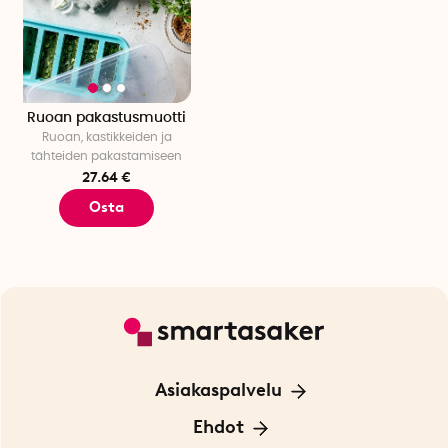
Ruoan pakastusmuotti
Ruoan, kastikkeiden ja
tähteiden pakastamiseen
27.64 €
Osta
Asiakaspalvelu
Ota yhteyttä
Ehdot