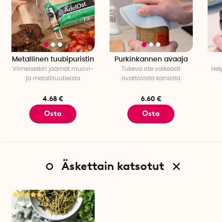
Kannen materiaali: Elintarvikehyväksytt, BPA-vapaa muovi
Silikonimuotti (ei kansi!) on lämmönkestävä 212 °C asti.
Muotti ja kansi voidaan pestä astianpesukoneessa
Muottia ei saa laittaa mikroon. Mikroa käyttäessä tuotteen
takuu raukeaa.
Metallinen tuubipuristin
Purkinkannen avaaja
Viimeisetkin jäämät muovi-
Tukeva ote vaikeasti
Hel
ja metallituubeista
avattavista kansista
4.68 €
6.60 €
Osta
Osta
Äskettain katsotut