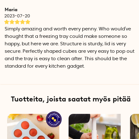
leivälle, kekseille ja leivoksille. Kaada taikina muottiin ja laita
Maria
se uuniin. Huom! Kansi ei ole lämmönkestävä, joten älä laita
2023-07-20
sitä uuniin.
Simply amazing and worth every penny. Who would've
Pakastusmuotti kolmessa eri koossa
thought that a freezing tray could make someone so
Souper Cubes -pakastusmuottia on saatavana kolmessa eri
happy, but here we are. Structure is sturdy, lid is very
mallissa. Valitse malli sen mukaan, miten suuria annoskokoja
secure. Perfectly shaped cubes are very easy to pop out
haluat pakastaa.
and the tray is easy to clean after. This should be the
Pakastusmuotti ruoalle, 0,5 cup (n. 125 ml)
standard for every kitchen gadget.
Pakastusmuotissa on 6 lokeroa, joiden tilavuus on 0,5 cup-
yksikköä (n. 125 ml). Täydellinen kastikkeiden, peston,
fondien, lihaliemine, yrttien ja viinin pakastamiseen.
Lokeroiden määrä: 6 kpl
Tuotteita, joista saatat myös pitää
Mitat: 29,8 cm x 14,5 cm x 5,5 cm
Lokeroiden koko: Storlek kuber: 3 cm x 10,5 cm x 5 cm
Täyttömitat: 0,25 cup (50 ml) 0,5 cup (125 ml)
Pakastusmuotti ruoalle, 1 cup (n. 250 ml)
Pakastusmuotissa on 4 lokeroa, joiden tilavuus on 1 cup-