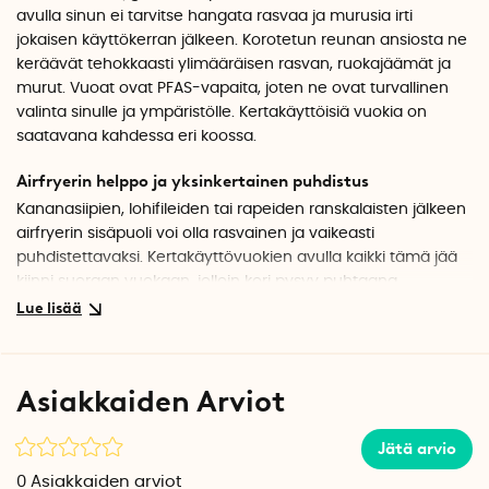
avulla sinun ei tarvitse hangata rasvaa ja murusia irti
jokaisen käyttökerran jälkeen. Korotetun reunan ansiosta ne
keräävät tehokkaasti ylimääräisen rasvan, ruokajäämät ja
murut. Vuoat ovat PFAS-vapaita, joten ne ovat turvallinen
valinta sinulle ja ympäristölle. Kertakäyttöisiä vuokia on
saatavana kahdessa eri koossa.
Airfryerin helppo ja yksinkertainen puhdistus
Kananasiipien, lohifileiden tai rapeiden ranskalaisten jälkeen
airfryerin sisäpuoli voi olla rasvainen ja vaikeasti
puhdistettavaksi. Kertakäyttövuokien avulla kaikki tämä jää
kiinni suoraan vuokaan, jolloin kori pysyy puhtaana
pidempään. Kypsennyksen jälkeen sinun tarvitsee vain
heittää vuoka pois - ei hankausta, ei sotkua.
Turvallinen ja ympäristötietoinen valinta
Asiakkaiden Arviot
Kertakäyttöiset airfryer-muotit ovat täysin PFAS-vapaita,
joten ne ovat turvallisempi valinta sekä sinulle että
Jätä arvio
ympäristölle. Voit valmistaa ruokaa ilman huolta siitä, että
haitallisia aineita siirtyy ruokaan.
0
Asiakkaiden arviot