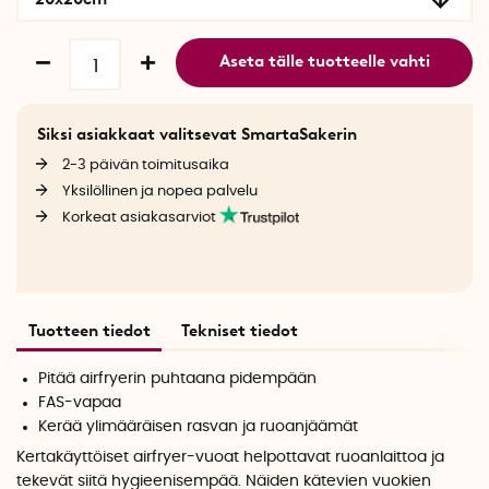
Aseta tälle tuotteelle vahti
Siksi asiakkaat valitsevat SmartaSakerin
2-3 päivän toimitusaika
Yksilöllinen ja nopea palvelu
Korkeat asiakasarviot
Tuotteen tiedot
Tekniset tiedot
Pitää airfryerin puhtaana pidempään
FAS-vapaa
Kerää ylimääräisen rasvan ja ruoanjäämät
Kertakäyttöiset airfryer-vuoat helpottavat ruoanlaittoa ja
tekevät siitä hygieenisempää. Näiden kätevien vuokien