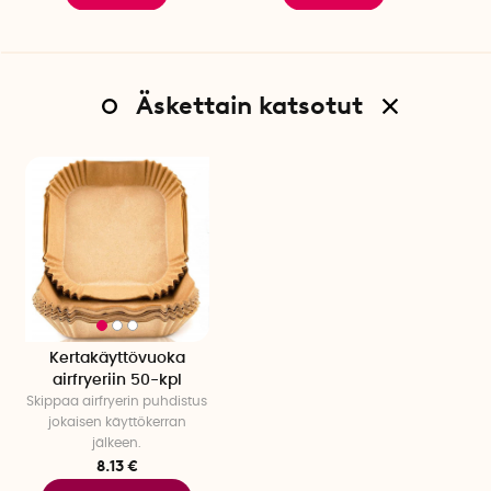
Äskettain katsotut
Kertakäyttövuoka
airfryeriin 50-kpl
Skippaa airfryerin puhdistus
jokaisen käyttökerran
jälkeen.
8.13 €