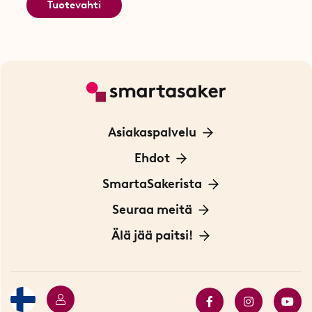
Tuotevahti
Asiakaspalvelu
Ota yhteyttä
Ehdot
Tietoa evästeistä
SmartaSakerista
Yksityisyydensuoja
Meistä
Seuraa meitä
Sopimusehdot
Myymälä Tukholmassa
Innovaattoriblogi
Älä jää paitsi!
Ympäristöystävälliset toimitukset
Lahjakortti
Myydyimmät tuotteet
Tarjouskulma