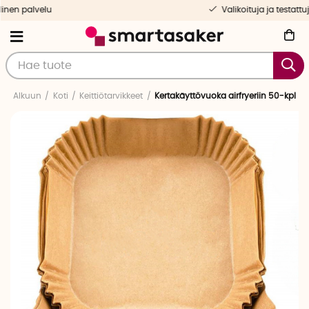
Valikoituja ja testattuja tuotteita
Alkuun
Koti
Keittiötarvikkeet
Kertakäyttövuoka airfryeriin 50-kpl