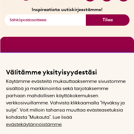
Katso kaikki älykkäät tuotteet
Inspiraatiota uutiskirjeestämme!
Tilaa
Välitämme yksityisyydestäsi
Käytämme evästeitä mukauttaaksemme sivustomme
sisältöä ja markkinointia sekä tarjotaksemme
parhaan mahdollisen käyttökokemuksen
verkkosivuillamme. Vahvista klikkaamalla "Hyväksy ja
sulje". Voit milloin tahansa muuttaa evästeasetuksia
kohdasta "Mukauta". Lue lisää
evästekäytännöistämme
.