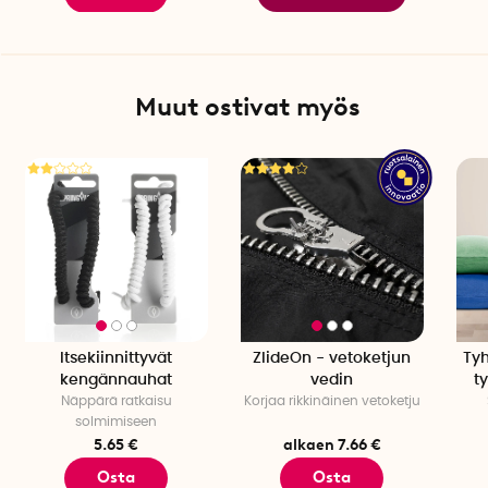
Ei saa pakastaa eikä käyttää mikroaaltouunissa
Maksimilämpötila: 200°C
Pakkauskohtainen määrä: 50 kpl.
Muut ostivat myös
Itsekiinnittyvät
ZlideOn - vetoketjun
Tyh
kengännauhat
vedin
ty
Näppärä ratkaisu
Korjaa rikkinäinen vetoketju
solmimiseen
5.65 €
alkaen 7.66 €
Osta
Osta