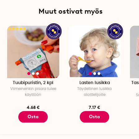
Muut ostivat myös
Tuubipuristin, 2 kpl
Lasten lusikka
Tas
Viimeinenkin pisara tulee
Täydellinen lusikka
käyttöön
aloittelijoille
S
4.68 €
7.17 €
Osta
Osta