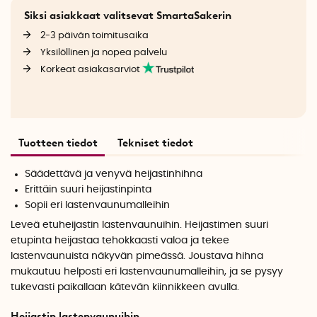
Siksi asiakkaat valitsevat SmartaSakerin
2-3 päivän toimitusaika
Yksilöllinen ja nopea palvelu
Korkeat asiakasarviot
Tuotteen tiedot
Tekniset tiedot
Säädettävä ja venyvä heijastinhihna
Erittäin suuri heijastinpinta
Sopii eri lastenvaunumalleihin
Leveä etuheijastin lastenvaunuihin. Heijastimen suuri
etupinta heijastaa tehokkaasti valoa ja tekee
lastenvaunuista näkyvän pimeässä. Joustava hihna
mukautuu helposti eri lastenvaunumalleihin, ja se pysyy
tukevasti paikallaan kätevän kiinnikkeen avulla.
Heijastin lastenvaunuihin