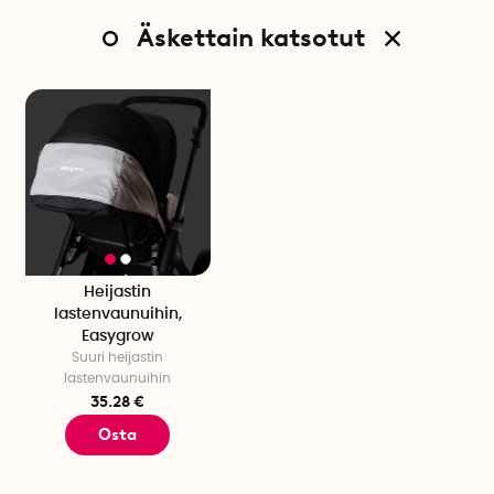
Äskettain katsotut
Heijastin
lastenvaunuihin,
Easygrow
Suuri heijastin
lastenvaunuihin
35.28 €
Osta