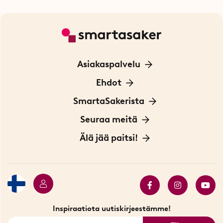
Asiakaspalvelu
Ota yhteyttä
Ehdot
Tietoa evästeistä
SmartaSakerista
Yksityisyydensuoja
Meistä
Seuraa meitä
Sopimusehdot
Myymälä Tukholmassa
Innovaattoriblogi
Älä jää paitsi!
Ympäristöystävälliset toimitukset
Lahjakortti
Myydyimmät tuotteet
Tarjouskulma
Katso kaikki älykkäät tuotteet
Inspiraatiota uutiskirjeestämme!