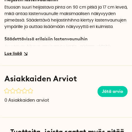
Etuosan suuri heijastava pinta on 90 cm pitkä ja 17 cm leveä,
mikä antaa lastenvaunulle maksimaalisen näkyvyyden
pimeässä. Säädettävä heijastinhihna kiertyy lastenvaunujen
ympärille ja auttaa lisäämään näkyvyyttä eri kulmista.
Säädettävissä erilaisiin lastenvaunuihin
Joustavan hihnan ansiosta heijastin voidaan säätää
erilaisille lastenvaunuille sopivaksi. Hihna kiristetään
lastenvaunujen ympärille ja kiinnitetään paikalleen klipsillä,
mikä takaa turvallisen istuvuuden lastenvaunun koosta tai
muodosta riippumatta.
Asiakkaiden Arviot
Turvallinen käyttää
Jätä arvio
Lastenvaunujen heijastin voidaan pestä
hienopesuohjelmalla tai käsin 30 asteessa.
0
Asiakkaiden arviot
Tekniset tiedot
Materiaali: 100 % polyesteriä
Väri: Hopea
Tuotteita, joista saatat myös pitää
Pituus, heijastinosa: 90 cm