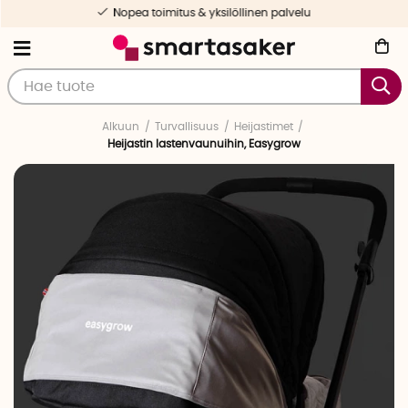
Nopea toimitus & yksilöllinen palvelu
Alkuun
Turvallisuus
Heijastimet
Heijastin lastenvaunuihin, Easygrow