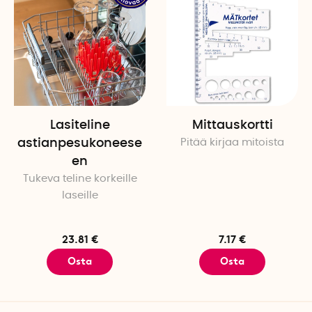
Lasiteline
Mittauskortti
astianpesukoneese
Pitää kirjaa mitoista
en
Tukeva teline korkeille
laseille
23.81 €
7.17 €
Osta
Osta