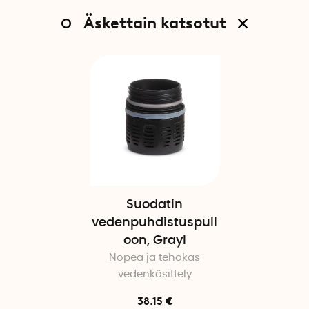
Äskettain katsotut
Suodatin
vedenpuhdistuspull
oon, Grayl
Nopea ja tehokas
vedenkäsittely
38.15 €