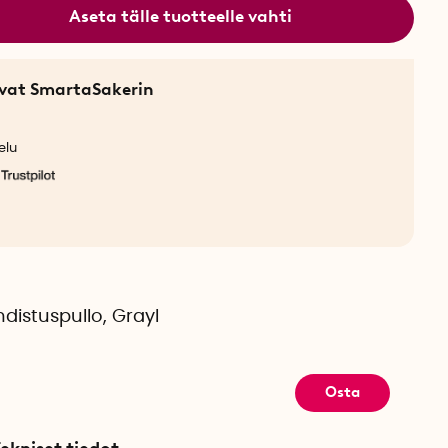
Aseta tälle tuotteelle vahti
sevat SmartaSakerin
elu
istuspullo, Grayl
Osta