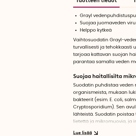
Tuotteen tiedot
T
Grayl vedenpuhdistuspul
Suojaa juomaveden viruksi
Helppo kytkeä
Vaihtosuodatin Grayl-veden
turvallisesti ja tehokkaasti
tarjoaa kattavan suojan hai
parantaa samalla veden ma
Suojaa haitallisilta mik
Suodatin puhdistaa veden mo
organismeista, mukaan lukien
bakteerit (esim. E. coli, sal
Cryptosporidium). Sen avulla
lähteistä. Suodatin poistaa
lietettä ja mikromuovia, ja 
raskasmetalleja.