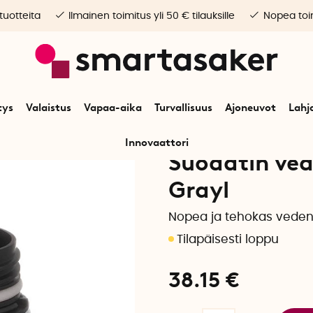
 tuotteita
Ilmainen toimitus yli 50 € tilauksille
Nopea toim
tys
Valaistus
Vapaa-aika
Turvallisuus
Ajoneuvot
Lahj
Innovaattori
Suodatin ved
Grayl
Nopea ja tehokas vedenk
38.15
€