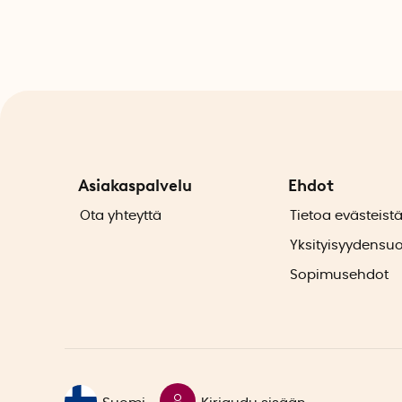
Asiakaspalvelu
Ehdot
Ota yhteyttä
Tietoa evästeist
Yksityisyydensu
Sopimusehdot