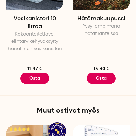
Määrä pakkausta kohti: 1
Vesikanisteri 10
Hätämakuupussi
litraa
Pysy lämpimänä
hätätilanteissa
Kokoontaitettava,
elintarvikehyväksytty
hanallinen vesikanisteri
11.47 €
15.30 €
Osta
Osta
Muut ostivat myös