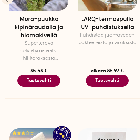
Mora-puukko
LARQ-termospullo
kipinäraudalla ja
UV-puhdistuksella
hiomakivellä
Puhdistaa juomaveden
bakteereista ja viruksista
Superterävä
selviytymisveitsi
hiiliteräksestä
valmistetulla terällä
85.58 €
alkaen 85.97 €
Tuotevahti
Tuotevahti