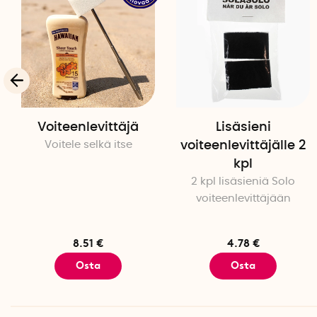
Voiteenlevittäjä
Lisäsieni
Voitele selkä itse
voiteenlevittäjälle 2
kpl
2 kpl lisäsieniä Solo
voiteenlevittäjään
8.51 €
4.78 €
Osta
Osta