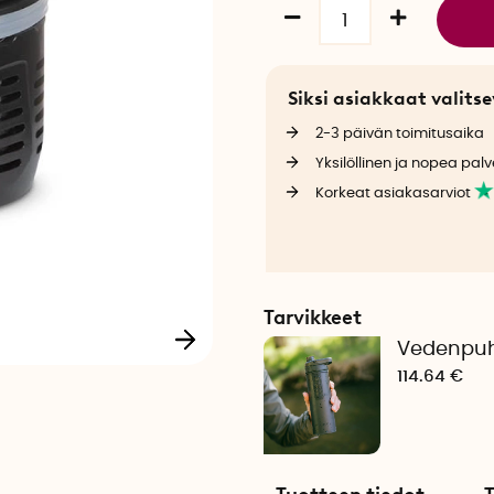
Siksi asiakkaat valit
2-3 päivän toimitusaika
Yksilöllinen ja nopea palv
Korkeat asiakasarviot
Tarvikkeet
Vedenpuhd
114.64 €