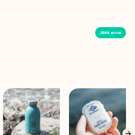
erkkivalo
n 300 painallusta, mikä vastaa 150 litraa vettä. Kun
änsä loppua, veden painaminen sen läpi käy
inen kestää 25-30 sekuntia, suodatin on aika vaihtaa
Jätä arvio
tökerrasta on kulunut 3 vuotta). Suodatin jatkaa
ta tänä aikana. Suodattimen käyttöikä voi lyhentyä, jos
 on paljon sedimenttiä, lietettä tai tanniineja, mikä on
ä. Tällaisissa tapauksissa voi olla hyödyllistä
imen keston maksimoimiseksi.
isävaruste Grayl-vedenpuhdistuspullolle.
inen ABS-muovi ja silikoni
150 litraa vettä).