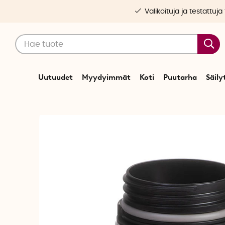
Valikoituja ja testattuja
Uutuudet
Myydyimmät
Koti
Puutarha
Säily