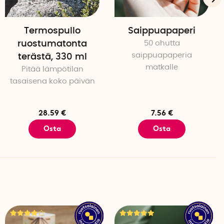
Termospullo
Saippuapaperi
ruostumatonta
50 ohutta
saippuapaperia
terästä, 330 ml
matkalle
Pitää lämpötilan
tasaisena koko päivän
28.59 €
7.56 €
Osta
Osta