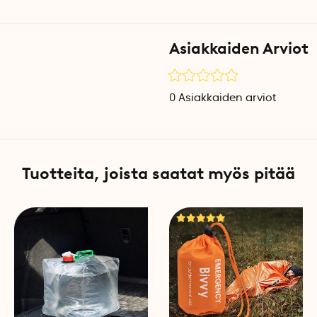
Suodattimen vaihdon m
Suodatinpatruuna kestää noi
Asiakkaiden Arviot
suodatin lähestyy käyttöik
raskaammaksi - kun painam
(tai kun ensimmäisestä käyt
0
Asiakkaiden arviot
kuitenkin veden puhdistamis
puhdistat usein vettä, jossa
yleistä joissakin pintavesiss
esisuodattaa vesi suodatt
Tuotteita, joista saatat myös pitää
Huomaa, että suodatin on l
Tekniset tiedot
Materiaali: Elintarvikelaatu
Paino: 80 g
Leveys: 6,7 cm
Korkeus: 7,3 cm
Käyttöikä: 300 käyttökertaa (