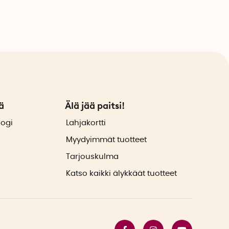
ä
Älä jää paitsi!
logi
Lahjakortti
Myydyimmät tuotteet
Tarjouskulma
Katso kaikki älykkäät tuotteet