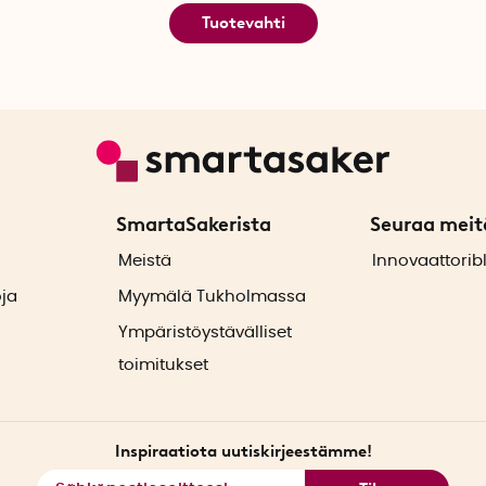
Tuotevahti
SmartaSakerista
Seuraa meit
ä
Meistä
Innovaattorib
oja
Myymälä Tukholmassa
Ympäristöystävälliset
toimitukset
Inspiraatiota uutiskirjeestämme!