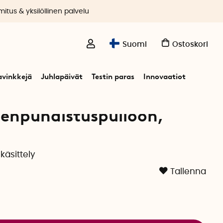
itus & yksilöllinen palvelu
Suomi
Ostoskori
avinkkejä
Juhlapäivät
Testin paras
Innovaatiot
enpuhdistuspulloon,
äsittely
Tallenna