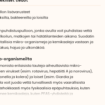
ekniset tiedot
lon lisävarusteet
lta, bakteereilta ja loisilta
puhdistuspulloon, jonka avulla voit puhdistaa vettä
 ulkoilun, matkojen tai hätätilanteiden aikana. Suodatin
tallisia mikro-organismeja ja kemikaaleja vastaan ja
kua, hajua ja ulkonäköä.
ro-organismeilta
nista erilaisista tauteja aiheuttavista mikro-
 virukset (esim. rotavirus, hepatiitti A ja norovirus),
monella ja kolera) ja loiset (esim. Giardia ja
 voit juoda vettä turvallisesti myös vaarallisista
 tehokkaasti myös fysikaalisia epäpuhtauksia, kuten
imee kemikaaleja, kuten PFAS-yhdisteitä ja