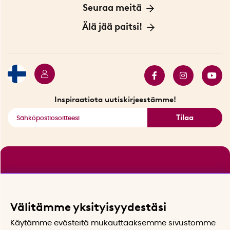
Yksityisyydensuoja
Meistä
Seuraa meitä
Sopimusehdot
Myymälä Tukholmassa
Innovaattoriblogi
Älä jää paitsi!
Ympäristöystävälliset toimitukset
Lahjakortti
Myydyimmät tuotteet
Tarjouskulma
Katso kaikki älykkäät tuotteet
Inspiraatiota uutiskirjeestämme!
Tilaa
Välitämme yksityisyydestäsi
Käytämme evästeitä mukauttaaksemme sivustomme