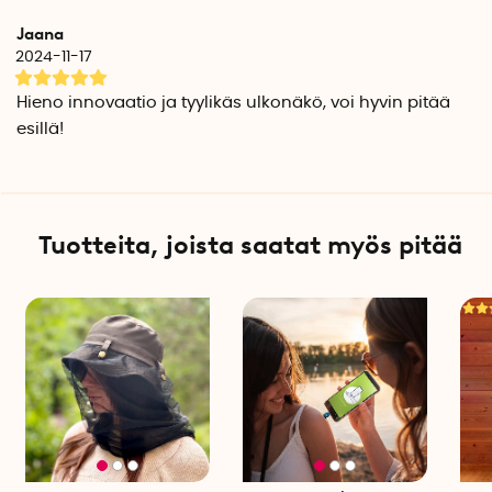
Halkaisija, kädensija: 1,5 cm
Jaana
Määrä per pakkaus: 1
2024-11-17
Hieno innovaatio ja tyylikäs ulkonäkö, voi hyvin pitää
esillä!
Tuotteita, joista saatat myös pitää