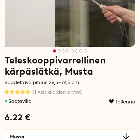
Teleskooppivarrellinen
kärpäslätkä, Musta
Säädettävä pituus 29,5–74,5 cm
(1
Asiakkaiden arviot
)
Tallenna
6.22
€
Musta