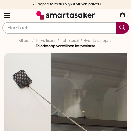
Nopea toimitus & yksilöllinen palvelu
Alkuun
Turvallisuus
Tuholaiset
Hyönteissuoja
Teleskooppivarrellinen kärpäslätkä