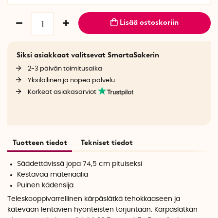
Lisää ostoskoriin
Siksi asiakkaat valitsevat SmartaSakerin
2-3 päivän toimitusaika
Yksilöllinen ja nopea palvelu
Korkeat asiakasarviot
Tuotteen tiedot
Tekniset tiedot
Säädettävissä jopa 74,5 cm pituiseksi
Kestävää materiaalia
Puinen kädensija
Teleskooppivarrellinen kärpäslätkä tehokkaaseen ja
kätevään lentävien hyönteisten torjuntaan. Kärpäslätkän