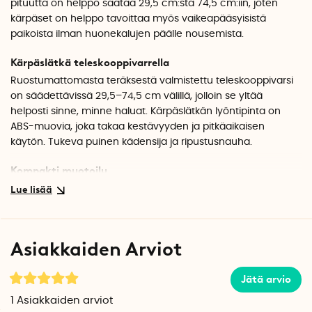
pituutta on helppo säätää 29,5 cm:stä 74,5 cm:iin, joten
kärpäset on helppo tavoittaa myös vaikeapääsyisistä
paikoista ilman huonekalujen päälle nousemista.
Kärpäslätkä teleskooppivarrella
Ruostumattomasta teräksestä valmistettu teleskooppivarsi
on säädettävissä 29,5–74,5 cm välillä, jolloin se yltää
helposti sinne, minne haluat. Kärpäslätkän lyöntipinta on
ABS-muovia, joka takaa kestävyyden ja pitkäaikaisen
käytön. Tukeva puinen kädensija ja ripustusnauha.
Kompakti muotoilu
Kun kärpäslätkä ei ole käytössä, se on helppo taittaa kokoon
ja säilyttää laatikossa tai kaapissa.
Tekniset tiedot
Asiakkaiden Arviot
Väri: Valitse musta tai vihreä
Materiaali: ABS-muovi, ruostumaton teräs, puu
Jätä arvio
Pituus, kokoontaitettuna: 29,5 cm
Pituus, ulosvedettynä: 74,5 cm
1
Asiakkaiden arviot
Leveys: 8,4 cm