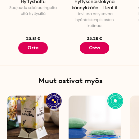
Hyttyshattu
Hyttysenpistokynä
Suojaudu sekä auringolta
kännykkään - Heat it
että hyttysiltä
Lievittää ärsyttävää
hyönteistenpistosten
kutinaa
23.81 €
35.28 €
Osta
Osta
Muut ostivat myös