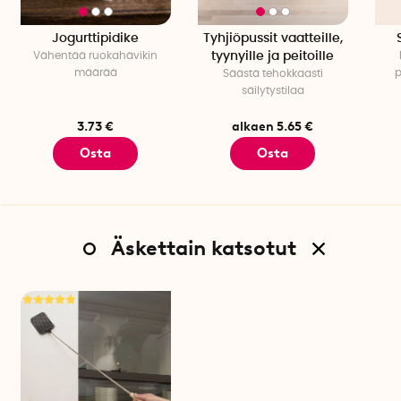
Jogurttipidike
Tyhjiöpussit vaatteille,
Vähentää ruokahävikin
tyynyille ja peitoille
määrää
p
Säästä tehokkaasti
säilytystilaa
3.73 €
alkaen 5.65 €
Osta
Osta
Äskettain katsotut