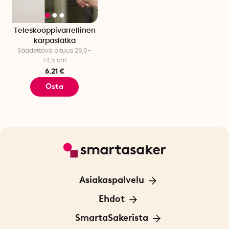
Teleskooppivarrellinen
kärpäslätkä
Säädettävä pituus 29,5–
74,5 cm
6.21 €
Osta
Asiakaspalvelu
Ota yhteyttä
Ehdot
Tietoa evästeistä
SmartaSakerista