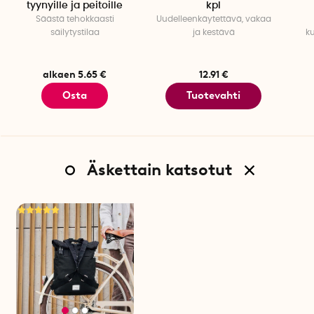
tyynyille ja peitoille
kpl
Säästä tehokkaasti
Uudelleenkäytettävä, vakaa
säilytystilaa
ja kestävä
k
alkaen 5.65 €
12.91 €
Osta
Tuotevahti
Äskettain katsotut