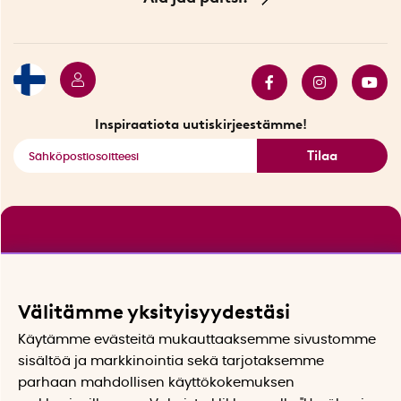
Ympäristöystävälliset toimitukset
Lahjakortti
Myydyimmät tuotteet
Tarjouskulma
Katso kaikki älykkäät tuotteet
Inspiraatiota uutiskirjeestämme!
Tilaa
Välitämme yksityisyydestäsi
Käytämme evästeitä mukauttaaksemme sivustomme
sisältöä ja markkinointia sekä tarjotaksemme
parhaan mahdollisen käyttökokemuksen