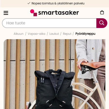
Nopea toimitus & yksilöllinen palvelu
Alkuun
Vapaa-aika
Laukut
Reput
Pyöräilyreppu