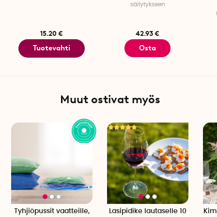
säilytykseen
Vetoketju: YKK
15.20 €
42.93 €
Tuotevahti
Osta
Muut ostivat myös
Tyhjiöpussit vaatteille,
Lasipidike lautaselle 10
Kim