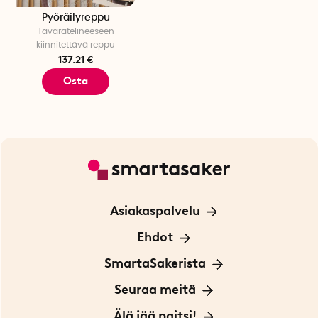
Pyöräilyreppu
Tavaratelineeseen
kiinnitettävä reppu
137.21 €
Osta
Asiakaspalvelu
Ota yhteyttä
Ehdot
Tietoa evästeistä
SmartaSakerista
Yksityisyydensuoja
Meistä
Seuraa meitä
Sopimusehdot
Myymälä Tukholmassa
Innovaattoriblogi
Älä jää paitsi!