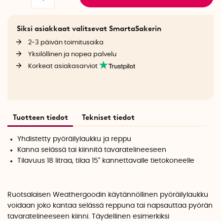
Siksi asiakkaat valitsevat SmartaSakerin
2-3 päivän toimitusaika
Yksilöllinen ja nopea palvelu
Korkeat asiakasarviot
Tuotteen tiedot
Tekniset tiedot
Yhdistetty pyöräilylaukku ja reppu
Kanna selässä tai kiinnitä tavaratelineeseen
Tilavuus 18 litraa, tilaa 15" kannettavalle tietokoneelle
Ruotsalaisen Weathergoodin käytännöllinen pyöräilylaukku
voidaan joko kantaa selässä reppuna tai napsauttaa pyörän
tavaratelineeseen kiinni. Täydellinen esimerkiksi