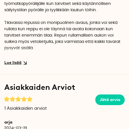
työmatkapyöräilijälle kun tarvitset sekä käytännöllisen
säilytystilan pyörälle ja tyylikkään laukun töihin.
Tilavassa repussa on monipuolinen avaus, jonka voi sekä
rullata kun reppu ei ole täynnä tai avata kokonaan kun
tarvitset enemmän tilaa. Repun rullamallisen aukon voi
sulkea myös vetoketjulla, joka varmistaa että kaikki tavarat
pysyvät sisällä.
Repun tilavuus on 18 litraa ja siinä on suuri pehmustettu
tasku, johon mahtuu 15" kannettava tietokone. Lisäksi siinä
on hieman suurempi vetoketjullinen tasku ja neljä
pienempää taskua tavaroille, joihin haluaa päästää helposti
Asiakkaiden Arviot
käsiksi. Ulkopuolella on myös tasku, johon voit laittaa
vesipullon.
Jätä arvio
Rixen & Kaul -koukut on piilotettu selkää vasten,
1
Asiakkaiden arviot
pehmustetun suojataskun alle. Koukkujen avulla repun voi
kiinnittää tavaratelineeseen. Koukut napsahtavat nopeasti
arja
paikoilleen ja reppu on helppo kiinnittää avattavalla
2024-03-19