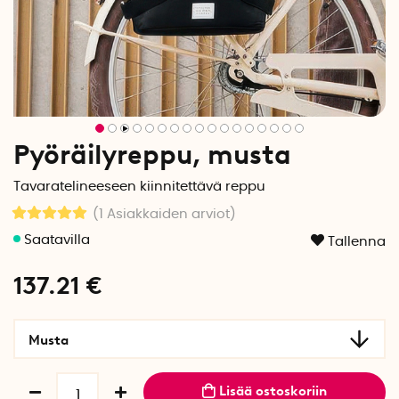
Pyöräilyreppu, musta
Tavaratelineeseen kiinnitettävä reppu
(1
Asiakkaiden arviot
)
Tallenna
137.21
€
Musta
Lisää ostoskoriin