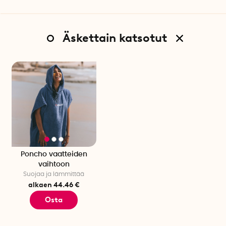
Äskettain katsotut
Poncho vaatteiden
vaihtoon
Suojaa ja lämmittää
alkaen 44.46 €
Osta