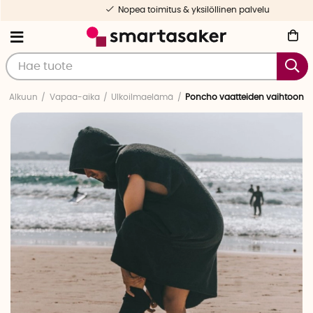
Nopea toimitus & yksilöllinen palvelu
Alkuun
Vapaa-aika
Ulkoilmaelämä
Poncho vaatteiden vaihtoon