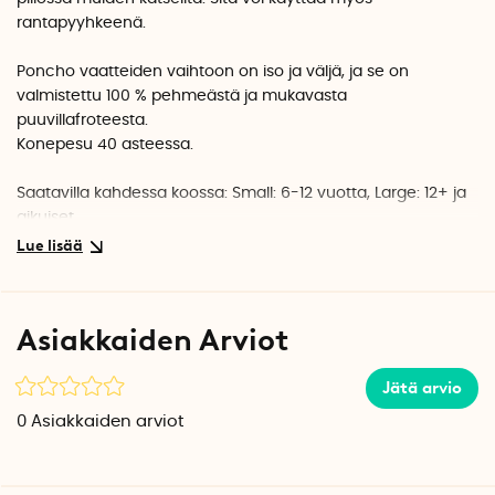
rantapyyhkeenä.
Poncho vaatteiden vaihtoon on iso ja väljä, ja se on
valmistettu 100 % pehmeästä ja mukavasta
puuvillafroteesta.
Konepesu 40 asteessa.
Saatavilla kahdessa koossa: Small: 6-12 vuotta, Large: 12+ ja
aikuiset
Small: leveys 60 cm, pituus 86 cm
Large: leveys 76 cm, pituus 102 cm
Asiakkaiden Arviot
Jätä arvio
0
Asiakkaiden arviot