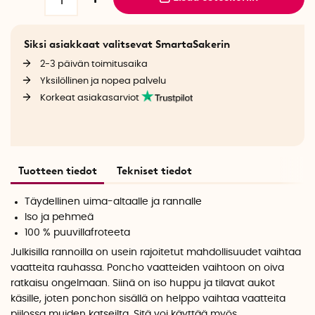
Siksi asiakkaat valitsevat SmartaSakerin
2-3 päivän toimitusaika
Yksilöllinen ja nopea palvelu
Korkeat asiakasarviot
Tuotteen tiedot
Tekniset tiedot
Täydellinen uima-altaalle ja rannalle
Iso ja pehmeä
100 % puuvillafroteeta
Julkisilla rannoilla on usein rajoitetut mahdollisuudet vaihtaa
vaatteita rauhassa. Poncho vaatteiden vaihtoon on oiva
ratkaisu ongelmaan. Siinä on iso huppu ja tilavat aukot
käsille, joten ponchon sisällä on helppo vaihtaa vaatteita
piilossa muiden katseilta. Sitä voi käyttää myös