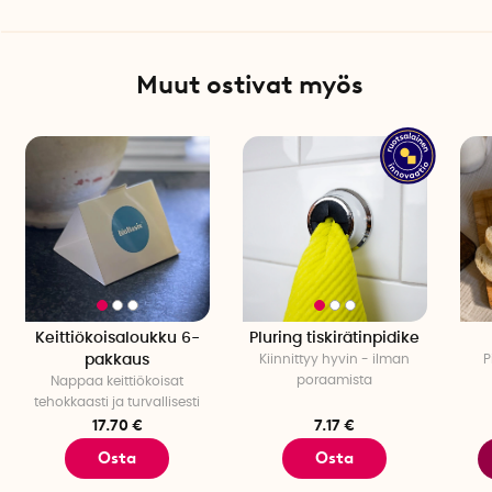
Muut ostivat myös
Keittiökoisaloukku 6-
Pluring tiskirätinpidike
pakkaus
Kiinnittyy hyvin - ilman
P
poraamista
Nappaa keittiökoisat
tehokkaasti ja turvallisesti
17.70 €
7.17 €
Osta
Osta