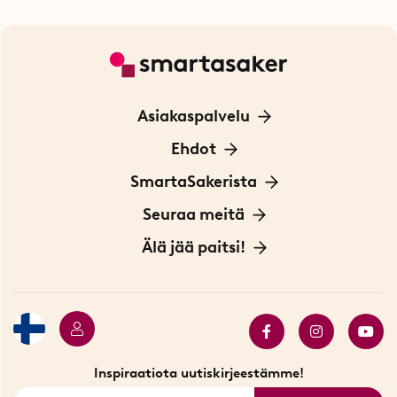
Asiakaspalvelu
Ota yhteyttä
Ehdot
Tietoa evästeistä
SmartaSakerista
Yksityisyydensuoja
Meistä
Seuraa meitä
Sopimusehdot
Myymälä Tukholmassa
Innovaattoriblogi
Älä jää paitsi!
Ympäristöystävälliset toimitukset
Lahjakortti
Myydyimmät tuotteet
Tarjouskulma
Katso kaikki älykkäät tuotteet
Inspiraatiota uutiskirjeestämme!