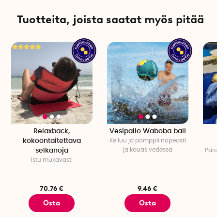
Tuotteita, joista saatat myös pitää
Relaxback,
Vesipallo Waboba ball
kokoontaitettava
Kelluu ja pomppii nopeasti
ja kauas vedessä
selkänoja
Para
Istu mukavasti
70.76 €
9.46 €
Osta
Osta