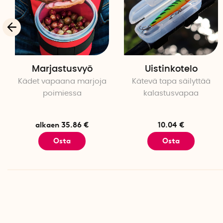
Marjastusvyö
Uistinkotelo
Kädet vapaana marjoja
Kätevä tapa säilyttää
poimiessa
kalastusvapaa
alkaen 35.86 €
10.04 €
Osta
Osta