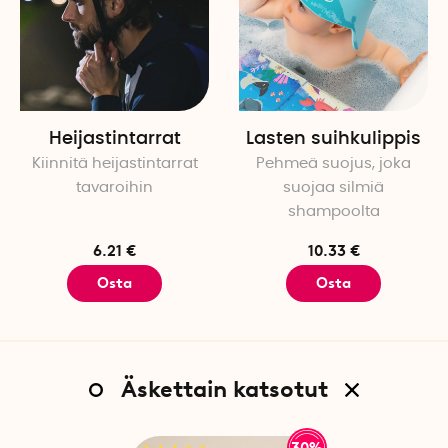
Heijastintarrat
Lasten suihkulippis
Kiinnitä heijastintarrat
Pehmeä suojus, joka
tavaroihin
suojaa silmiä
shampoolta
6.21 €
10.33 €
Osta
Osta
Äskettain katsotut