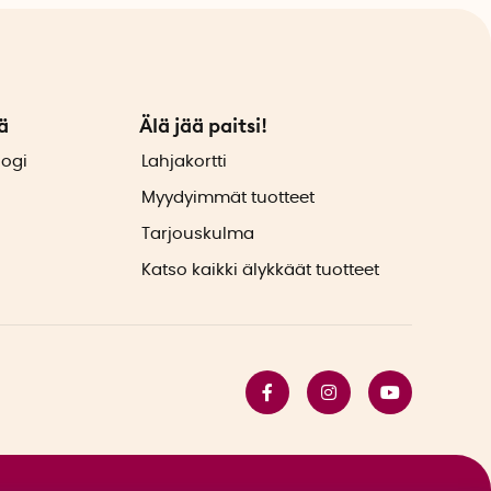
ä
Älä jää paitsi!
logi
Lahjakortti
Myydyimmät tuotteet
Tarjouskulma
Katso kaikki älykkäät tuotteet