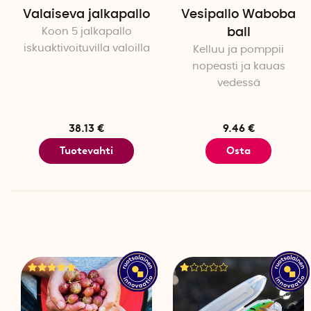
Valaiseva jalkapallo
Vesipallo Waboba
Koon 5 jalkapallo
ball
iskuaktivoituvilla valoilla
Kelluu ja pomppii
nopeasti ja kauas
vedessä
38.13 €
9.46 €
Tuotevahti
Osta