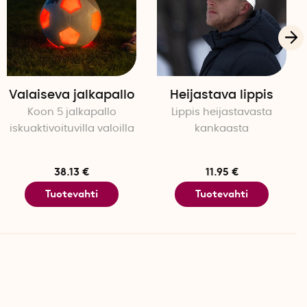
Valaiseva jalkapallo
Heijastava lippis
Koon 5 jalkapallo
Lippis heijastavasta
iskuaktivoituvilla valoilla
kankaasta
38.13 €
11.95 €
Tuotevahti
Tuotevahti