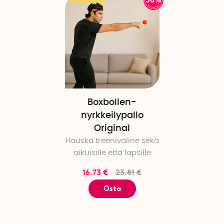
30%
Boxbollen-
nyrkkeilypallo
Original
Hauska treeniväline sekä
aikuisille että lapsille
16.73 €
23.81 €
Osta