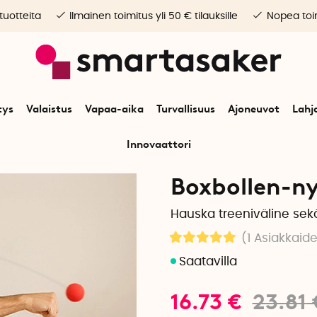
 tuotteita
Ilmainen toimitus yli 50 € tilauksille
Nopea toim
tys
Valaistus
Vapaa-aika
Turvallisuus
Ajoneuvot
Lahj
Innovaattori
Alkuun
Vapaa-aika
Liikunta
Boxbollen-nyrkkeilypallo Original
Boxbollen-ny
Hauska treeniväline sekä a
(1
Asiakkaide
16.73
€
23.81