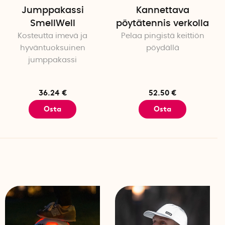
Jumppakassi
Kannettava
SmellWell
pöytätennis verkolla
Kosteutta imevä ja
Pelaa pingistä keittiön
hyväntuoksuinen
pöydällä
jumppakassi
36.24 €
52.50 €
Osta
Osta