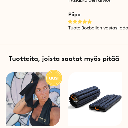
1
Asiakkaiden arviot
Vettä hylkivä säilytyspussi
Piipa
Lisenssi Boxbollen-sovellu
Tuote Boxbollen vastasi odot
Tuotteita, joista saatat myös pitää