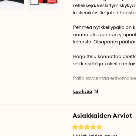
refleksejä, keskittymiskykyä 
kaikenikäisille, joten haasta
Pehmeä nyrkkeilypallo on k
nauha otsapannan ympärille
kehosta. Otsapanta päähän
Harjoittelu kannattaa aloitt
voi kiristää ja kokeilla eril
Pallo täydentää erinomaises
pallon kanssa nyrkkeilystä 
pienen nyrkkeilytauon, jok
Pakkaukseen sisältyy vedenpi
Asiakkaiden Arviot
Pakkaukseen sisältyy
Säädettävä otsapanta tarr
Joustava nauha pehmeällä 