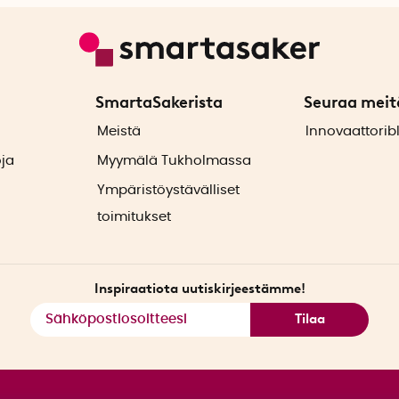
SmartaSakerista
Seuraa meit
ä
Meistä
Innovaattorib
oja
Myymälä Tukholmassa
Ympäristöystävälliset
toimitukset
Inspiraatiota uutiskirjeestämme!
Tilaa