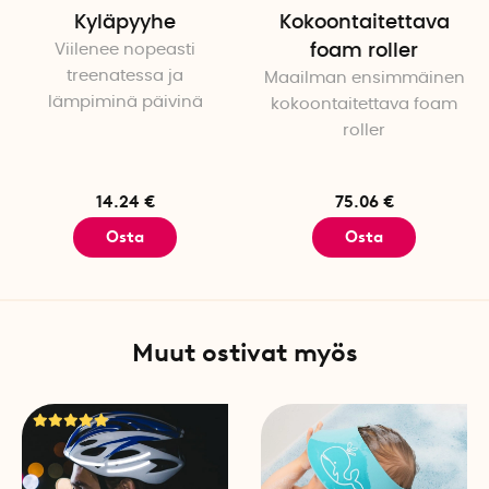
Kyläpyyhe
Kokoontaitettava
Viilenee nopeasti
foam roller
treenatessa ja
Maailman ensimmäinen
lämpiminä päivinä
kokoontaitettava foam
roller
14.24 €
75.06 €
Osta
Osta
Muut ostivat myös