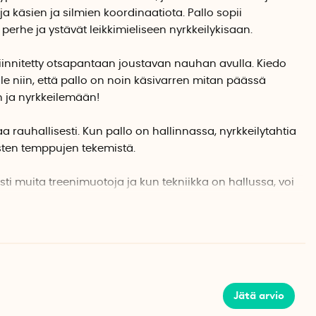
ja käsien ja silmien koordinaatiota. Pallo sopii
 perhe ja ystävät leikkimieliseen nyrkkeilykisaan.
iinnitetty otsapantaan joustavan nauhan avulla. Kiedo
 niin, että pallo on noin käsivarren mitan päässä
 ja nyrkkeilemään!
aa rauhallisesti. Kun pallo on hallinnassa, nyrkkeilytahtia
aisten temppujen tekemistä.
ti muita treenimuotoja ja kun tekniikka on hallussa, voi
tehdä kokonaisen treenin. Työpäivän aikana voi pitää
a auttaa parantamaan keskittymiskykyä.
tävä säilytyspussi nyrkkeilypallolle.
Jätä arvio
anauhalla
Boxbollen-pallolla