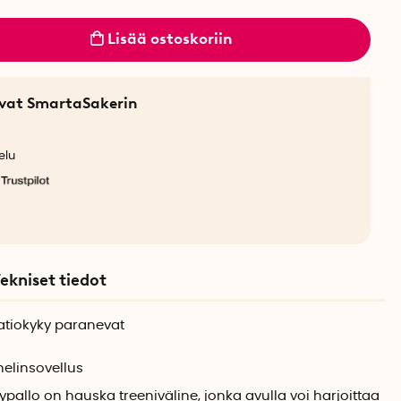
Lisää ostoskoriin
sevat SmartaSakerin
elu
ekniset tiedot
aatiokyky paranevat
uhelinsovellus
ypallo on hauska treeniväline, jonka avulla voi harjoittaa