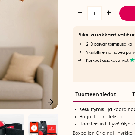
Siksi asiakkaat valit
2-3 päivän toimitusaika
Yksilöllinen ja nopea palv
Korkeat asiakasarviot
Tuotteen tiedot
T
Keskittymis- ja koordin
Harjoittaa refleksejä
Haasteisiin liittyvä älyp
Boxbollen Original -nyrkkeil