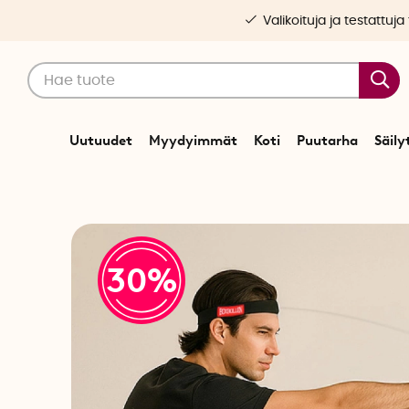
Valikoituja ja testattuja
Uutuudet
Myydyimmät
Koti
Puutarha
Säily
30