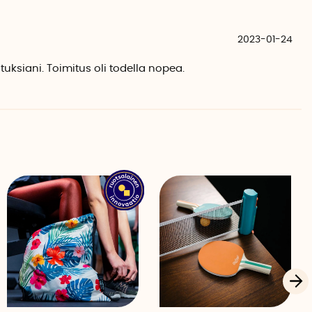
kseen
2023-01-24
uksiani. Toimitus oli todella nopea.