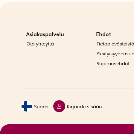
Asiakaspalvelu
Ehdot
Ota yhteyttä
Tietoa evästeist
Yksityisyydensu
Sopimusehdot
Suomi
Kirjaudu sisään