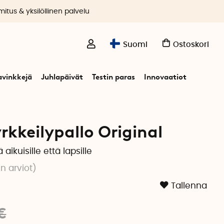
itus & yksilöllinen palvelu
Suomi
Ostoskori
avinkkejä
Juhlapäivät
Testin paras
Innovaatiot
rkkeilypallo Original
ikuisille että lapsille
n arviot
)
Tallenna
€