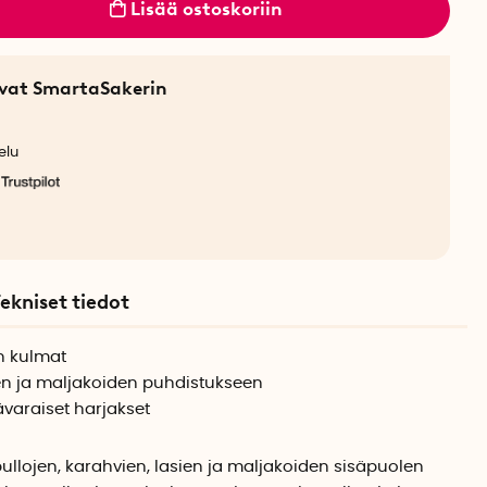
Lisää ostoskoriin
sevat SmartaSakerin
elu
ekniset tiedot
n kulmat
ien ja maljakoiden puhdistukseen
ävaraiset harjakset
pullojen, karahvien, lasien ja maljakoiden sisäpuolen