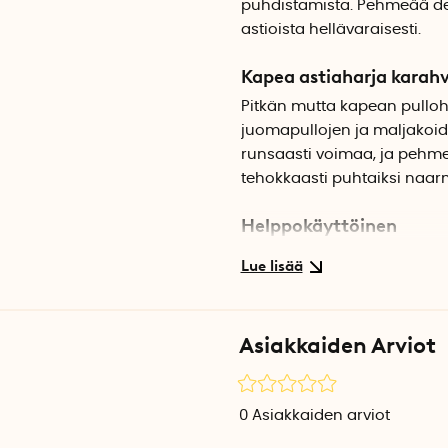
puhdistamista. Pehmeää deka
astioista hellävaraisesti.
Kapea astiaharja karahveil
Pitkän mutta kapean pulloh
juomapullojen ja maljakoi
runsaasti voimaa, ja pehmeä
tehokkaasti puhtaiksi naarm
Helppokäyttöinen
Pulloharja toimii parhaite
pesuainetta. Pulloharja on h
kahvassa olevaan reikään.
Asiakkaiden Arviot
0
Asiakkaiden arviot