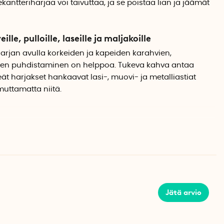
ntteriharjaa voi taivuttaa, ja se poistaa lian ja jäämät
le, pulloille, laseille ja maljakoille
arjan avulla korkeiden ja kapeiden karahvien,
den puhdistaminen on helppoa. Tukeva kahva antaa
t harjakset hankaavat lasi-, muovi- ja metalliastiat
uttamatta niitä.
n käyttämällä lämpimää vettä ja pientä määrää
elppo säilyttää, ja sen voi joko taittaa tai ripustaa
Jätä arvio