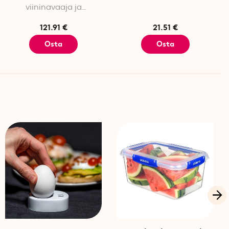
viininavaaja ja
folionleikkuri
121.91 €
21.51 €
Osta
Osta