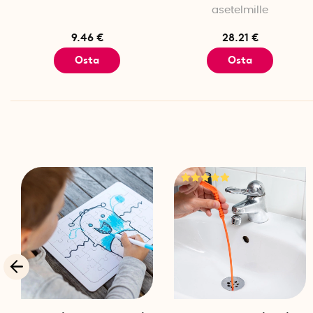
asetelmille
9.46 €
28.21 €
Osta
Osta