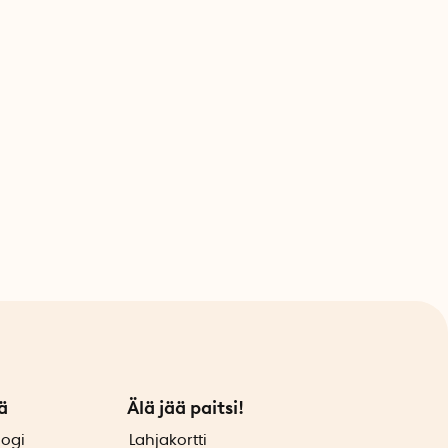
ä
Älä jää paitsi!
logi
Lahjakortti