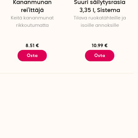
Kananmunan
Suuri säilytysrasia
rei'ittäjä
3,35 l, Sistema
Keitä kananmunat
Tilava ruokatähteille ja
rikkoutumatta
isoille annoksille
8.51 €
10.99 €
Osta
Osta