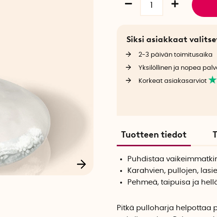
Siksi asiakkaat valit
2-3 päivän toimitusaika
Yksilöllinen ja nopea palv
Korkeat asiakasarviot
Tuotteen tiedot
T
Puhdistaa vaikeimmatki
Karahvien, pullojen, las
Pehmeä, taipuisa ja hell
Pitkä pulloharja helpottaa 