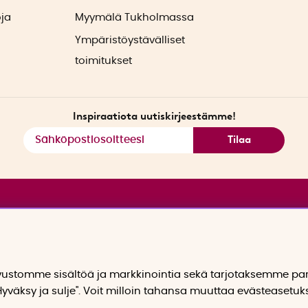
oja
Myymälä Tukholmassa
Ympäristöystävälliset
toimitukset
Inspiraatiota uutiskirjeestämme!
Tilaa
stomme sisältöä ja markkinointia sekä tarjotaksemme p
yväksy ja sulje". Voit milloin tahansa muuttaa evästeasetuk