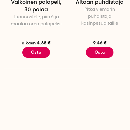
Valkoinen palapeli,
Altaan puhdistaja
30 palaa
Pitkä viemärin
puhdistaja
Luonnostele, piirrä ja
käsinpesualtaille
maalaa oma palapelisi
alkaen 4.68 €
9.46 €
Osta
Osta