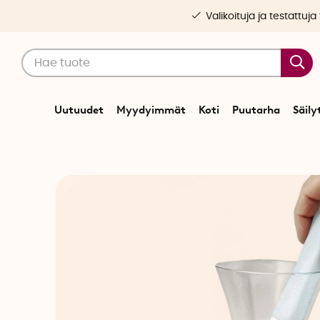
Valikoituja ja testattuja
Uutuudet
Myydyimmät
Koti
Puutarha
Säily