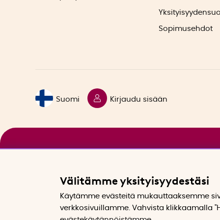
Yksityisyydensu
Sopimusehdot
Suomi
Kirjaudu sisään
Välitämme yksityisyydestäsi
Käytämme evästeitä mukauttaaksemme sivu
verkkosivuillamme. Vahvista klikkaamalla "H
evästekäytännöistämme
.