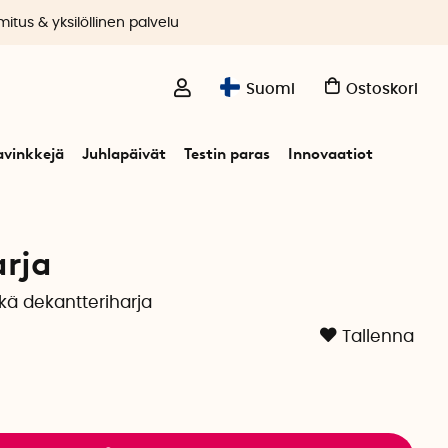
itus & yksilöllinen palvelu
Suomi
Ostoskori
avinkkejä
Juhlapäivät
Testin paras
Innovaatiot
rja
tkä dekantteriharja
Tallenna