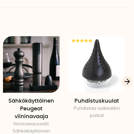
Sähkökäyttöinen
Puhdistuskuulat
Peugeot
Puhdistaa vaikeatkin
paikat
viininavaaja
Viininavaussetti:
Sähkökäyttöinen