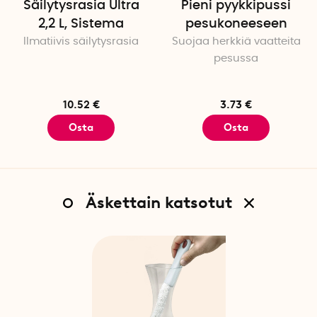
Säilytysrasia Ultra
Pieni pyykkipussi
2,2 L, Sistema
pesukoneeseen
Ilmatiivis säilytysrasia
Suojaa herkkiä vaatteita
pesussa
10.52 €
3.73 €
Osta
Osta
Äskettain katsotut