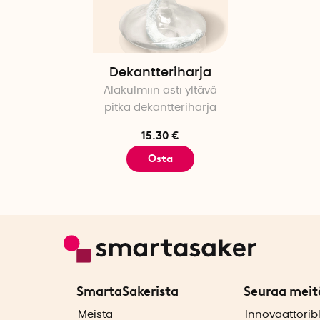
Dekantteriharja
Alakulmiin asti yltävä
pitkä dekantteriharja
15.30 €
Osta
SmartaSakerista
Seuraa meit
ä
Meistä
Innovaattorib