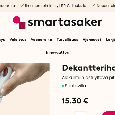
 tuotteita
Ilmainen toimitus yli 50 € tilauksille
Nopea toim
tys
Valaistus
Vapaa-aika
Turvallisuus
Ajoneuvot
Lahj
Innovaattori
Alkuun
Koti
Tiskitarvikkeet
Dekantteriharja
Dekantteriha
Alakulmiin asti yltävä pi
15.30
€