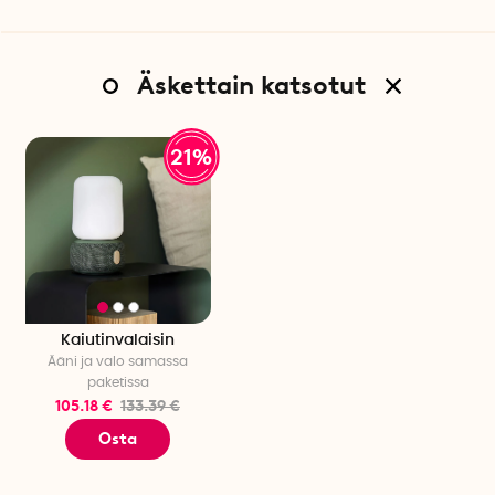
Äskettain katsotut
21%
Kaiutinvalaisin
Ääni ja valo samassa
paketissa
105.18 €
133.39 €
Osta