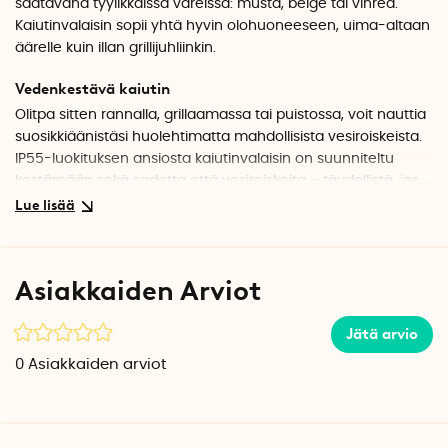
saatavana tyylikkäissä väreissä: musta, beige tai vihreä.
Kaiutinvalaisin sopii yhtä hyvin olohuoneeseen, uima-altaan
äärelle kuin illan grillijuhliinkin.
Vedenkestävä kaiutin
Olitpa sitten rannalla, grillaamassa tai puistossa, voit nauttia
suosikkiäänistäsi huolehtimatta mahdollisista vesiroiskeista.
IP55-luokituksen ansiosta kaiutinvalaisin on suunniteltu
kestämään sekä sadetta että vesiroiskeita – täydellistä, jos
haluat viedä musiikin myös ulos.
Ladattava, 20 tuntia soittoaikaa
Jopa 20 tunnin soittoaika tarkoittaa, että voit nauttia
Asiakkaiden Arviot
suosikkikappaleistasi ja podcasteistasi pidempään ilman,
että sinun tarvitsee ladata kaiutinta jatkuvasti. Bluetooth-
Jätä arvio
toiminnon ansiosta voit suoratoistaa musiikkia eri laitteista
jopa 10 metrin etäisyydeltä.
0
Asiakkaiden arviot
Useita valotiloja
Paina lampun nappia käynnistääksesi kaiutinvalaisin
valkoiseen, himmennettävään tilaan. Jos haluat vaihtaa