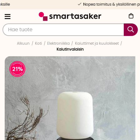
Nopea toimitus & yksilöllinen palvelu
Alkuun
Koti
Elektroniikka
Kaiuttimet ja kuulokkeet
Kaiutinvalaisin
21