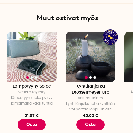
USB-C-latauskaapeli sisältyy toimitukseen
Muut ostivat myös
Lämpötyyny Solac
Kynttilänjalka
Vedellä täytetty
Drosselmeyer Orb
Ä
lämpötyyny, joka pysyy
Valurautainen
lämpimänä kaksi tuntia
kynttilänjalka, jotta kynttilän
voi polttaa loppuun asti
31.07 €
43.03 €
Osta
Osta