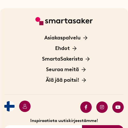
Asiakaspalvelu
Ota yhteyttä
Ehdot
Tietoa evästeistä
SmartaSakerista
Yksityisyydensuoja
Meistä
Seuraa meitä
Sopimusehdot
Myymälä Tukholmassa
Innovaattoriblogi
Älä jää paitsi!
Ympäristöystävälliset toimitukset
Lahjakortti
Myydyimmät tuotteet
Tarjouskulma
Katso kaikki älykkäät tuotteet
Inspiraatiota uutiskirjeestämme!