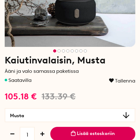
Kaiutinvalaisin, Musta
Ääni ja valo samassa paketissa
Tallenna
105.18
€
133.39
€
Musta
Lisää ostoskoriin