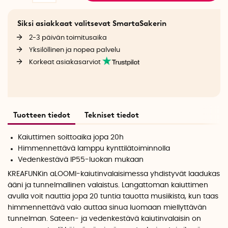
Siksi asiakkaat valitsevat SmartaSakerin
2-3 päivän toimitusaika
Yksilöllinen ja nopea palvelu
Korkeat asiakasarviot
Tuotteen tiedot
Tekniset tiedot
Kaiuttimen soittoaika jopa 20h
Himmennettävä lamppu kynttilätoiminnolla
Vedenkestävä IP55-luokan mukaan
KREAFUNKin aLOOMI-kaiutinvalaisimessa yhdistyvät laadukas
ääni ja tunnelmallinen valaistus. Langattoman kaiuttimen
avulla voit nauttia jopa 20 tuntia tauotta musiikista, kun taas
himmennettävä valo auttaa sinua luomaan miellyttävän
tunnelman. Sateen- ja vedenkestävä kaiutinvalaisin on