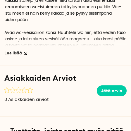
kalkkikristalleja ja ehkäisee niitä tarttumasta esimerkiksi
keraamiseen wc-istuimeen tai kylpyhuoneen putkiin. Wc-
istuimeen ei näin kerry kalkkia ja se pysyy siistimpänä
pidempään.
Avaa wc-vesisäiliön kansi. Huuhtele wc niin, että veden taso
laskee ja laita sitten vesisäiliöön magneetti. Laita kansi päälle
ja käytä wc:tä normaalisti. Yhteen wc-istuimeen riittää
normaalisti yksi magneetti. Jos asuinalueella on erityisen
kova vesi, voidaan molemmat magneetit laittaa wc-
istuimeen.
Asiakkaiden Arviot
Pakkauksessa on 2 kpl. Kalkinpoistomagneetit kestävät jopa
5 vuotta.
Jätä arvio
Vältä pitämästä magneetteja sydämentahdistimien ja
muiden herkkien elektronisten laitteiden lähellä.
0
Asiakkaiden arviot
Pakkaukseen sisältyy: 2 kpl
Korkeus: 2 cm
Halkaisija: 6 cm
Tuotteita, joista saatat myös pitää