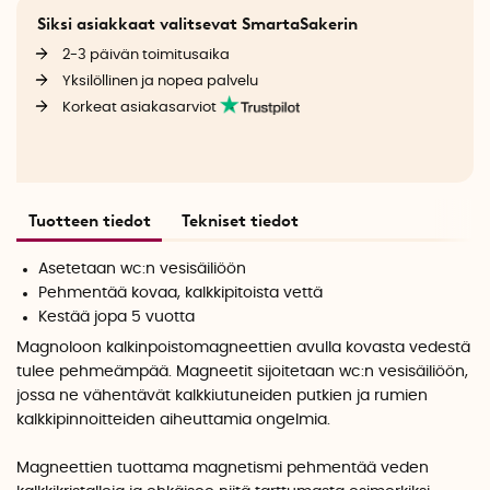
Siksi asiakkaat valitsevat SmartaSakerin
2-3 päivän toimitusaika
Yksilöllinen ja nopea palvelu
Korkeat asiakasarviot
Tuotteen tiedot
Tekniset tiedot
Asetetaan wc:n vesisäiliöön
Pehmentää kovaa, kalkkipitoista vettä
Kestää jopa 5 vuotta
Magnoloon kalkinpoistomagneettien avulla kovasta vedestä
tulee pehmeämpää. Magneetit sijoitetaan wc:n vesisäiliöön,
jossa ne vähentävät kalkkiutuneiden putkien ja rumien
kalkkipinnoitteiden aiheuttamia ongelmia.
Magneettien tuottama magnetismi pehmentää veden