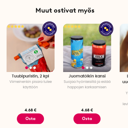
Muut ostivat myös
Tuubipuristin, 2 kpl
Juomatölkin kansi
Viimeinenkin pisara tulee
Suojaa hyönteisiltä ja estää
uu
käyttöön
happojen karkaamisen
Y
lev
4.68 €
4.68 €
Osta
Osta