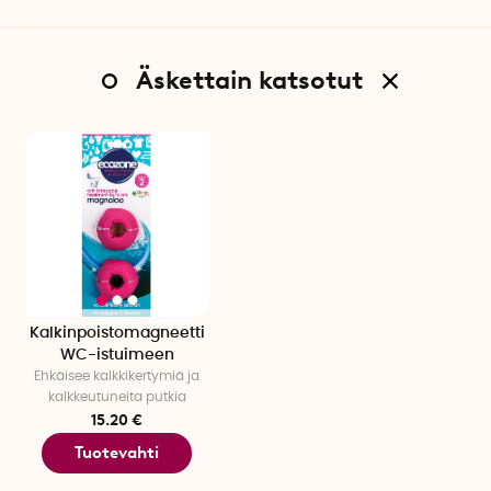
Äskettain katsotut
Kalkinpoistomagneetti
WC-istuimeen
Ehkäisee kalkkikertymiä ja
kalkkeutuneita putkia
15.20 €
Tuotevahti