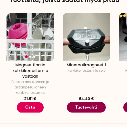
Magneettipallo
Mineraalimagneetti
kalkkikerrostumia
Kalkkikerrostumille seis
vastaan
Poistaa pesukoneen ja
astianpesukoneen
kalkkikerrostumat
21.51 €
54.40 €
Osta
Tuotevahti