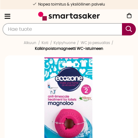
Nopea toimitus & yksilöllinen palvelu
Alkuun
Koti
Kylpyhuone
WC ja pesuallas
Kalkinpoistomagneetti WC-istuimeen