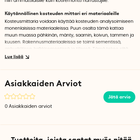
niin ammattilaisille kuin kotiremontti harrastajille.
Käytännöllinen kosteuden mittari eri materiaaleille
Kosteusmittaria voidaan käyttää kosteuden analysoimiseen
monenlaisissa materiaaleissa. Puun osalta tämä kattaa
muun muassa pähkinän, mänty, saarnin, koivun, tammen ja
kuusen. Rakennusmateriaaleissa se toimii sementissä,
anhydriitissa, kalkkisementissä ja tiilessä. Tämä tekee siitä
monipuolisen työkalun kosteuden hallintaan seiniä, lattioita
tai puuta ennen maalausta tai asennusta.
Työtä helpottavat ominaisuudet
Asiakkaiden Arviot
HOLD-toiminto mahdollistaa mittaustuloksen jäädyttämisen
näytölle, mikä on erityisen hyödyllistä vaikeasti
Jätä arvio
saavutettavissa tiloissa mittaamisesta. Laite näyttää myös
sekä korkeimman että matalimman mitatun arvon, jolloin
0
Asiakkaiden arviot
saat selkeän yleiskuvan materiaalin kosteuden vaihteluista.
Kosteusmittarissa on kaksi erityistä mittausaluetta
materiaalityypistä riippuen; 0-41 % puulle ja 0-12,2 %
rakennusmateriaaleille.
Tuotteita, joista saatat myös pitää