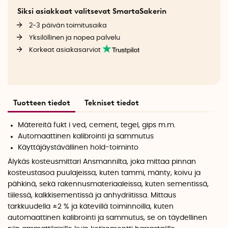
Siksi asiakkaat valitsevat SmartaSakerin
2-3 päivän toimitusaika
Yksilöllinen ja nopea palvelu
Korkeat asiakasarviot
Tuotteen tiedot
Tekniset tiedot
Mätereitä fukt i ved, cement, tegel, gips m.m.
Automaattinen kalibrointi ja sammutus
Käyttäjäystävällinen hold-toiminto
Älykäs kosteusmittari Ansmannilta, joka mittaa pinnan
kosteustasoa puulajeissa, kuten tammi, mänty, koivu ja
pähkinä, sekä rakennusmateriaaleissa, kuten sementissä,
tiilessä, kalkkisementissä ja anhydriitissa. Mittaus
tarkkuudella ±2 % ja kätevillä toiminnoilla, kuten
automaattinen kalibrointi ja sammutus, se on täydellinen