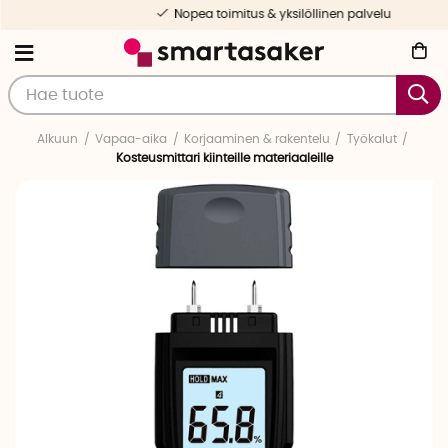
Nopea toimitus & yksilöllinen palvelu
Alkuun
Vapaa-aika
Korjaaminen & rakentelu
Työkalut
Kosteusmittari kiinteille materiaaleille