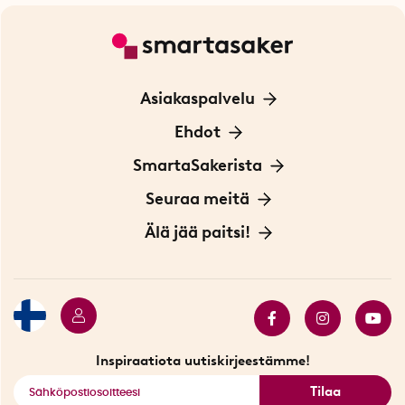
Asiakaspalvelu
Ota yhteyttä
Ehdot
Tietoa evästeistä
SmartaSakerista
Yksityisyydensuoja
Meistä
Seuraa meitä
Sopimusehdot
Myymälä Tukholmassa
Innovaattoriblogi
Älä jää paitsi!
Ympäristöystävälliset toimitukset
Lahjakortti
Myydyimmät tuotteet
Tarjouskulma
Katso kaikki älykkäät tuotteet
Inspiraatiota uutiskirjeestämme!
Tilaa