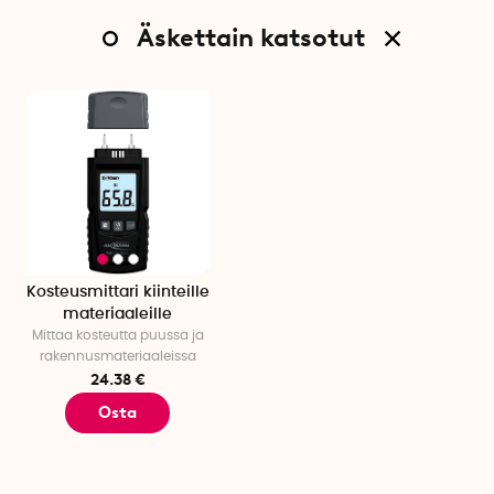
Äskettain katsotut
Kosteusmittari kiinteille
materiaaleille
Mittaa kosteutta puussa ja
rakennusmateriaaleissa
24.38 €
Osta