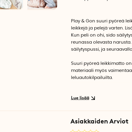
Play & Gon suuri pyöreä leik
leikkejä ja pelejä varten. L
Kun peli on ohi, sido säil
reunassa olevasta narusta. L
säilytyspussi, ja seuraavall
Suuri pyöreä leikkimatto on h
materiaali myös vaimentaa ä
leluautokilpailuilta.
Lelumattoa on saatavana mon
Leikkimatto, Valaat
Leikkimatto jossa seikkailee 
Asiakkaiden Arviot
pinnan alla. Tutki kaikkia m