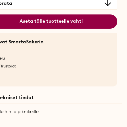
orata
Aseta tälle tuotteelle vahti
sevat SmartaSakerin
elu
ekniset tiedot
eihin ja piknikeille