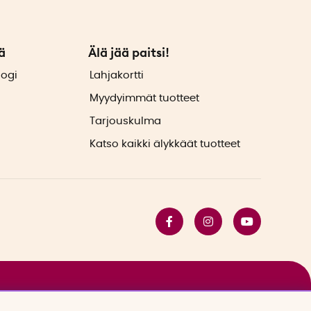
ä
Älä jää paitsi!
logi
Lahjakortti
Myydyimmät tuotteet
Tarjouskulma
Katso kaikki älykkäät tuotteet