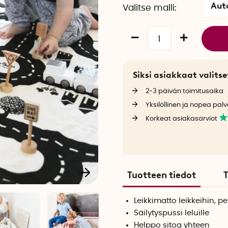
Aut
Valitse malli
Siksi asiakkaat valit
2-3 päivän toimitusaika
Yksilöllinen ja nopea palv
Korkeat asiakasarviot
Tuotteen tiedot
T
Leikkimatto leikkeihin, pel
Säilytyspussi leluille
Helppo sitoa yhteen