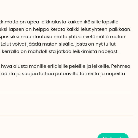
kimatto on upea leikkialusta kaiken ikäisille lapsille
isäksi lapsen on helppo kerätä kaikki lelut yhteen paikkaan.
ytyspussiksi muuntautuva matto yhteen vetämällä maton
elut voivat jäädä maton sisälle, josta on nyt tullut
a kerralla on mahdollista jatkaa leikkimistä nopeasti.
yvä alusta monille erilaisille peleille ja leikeille. Pehmeä
äntä ja suojaa lattiaa putoavilta torneilta ja nopeilta
illa hienoilla kuvioilla.
valaat sopii täydellisesti leikkeihin, jossa leikitään veden
eren syvyyksiä ja salaisuuksia!