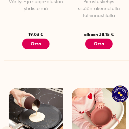
Väritys- ja suoja-alustan
Piirustuskehys
yhdistelmä
sisäänrakennetulla
tallennustilalla
19.03 €
alkaen 38.15 €
Osta
Osta