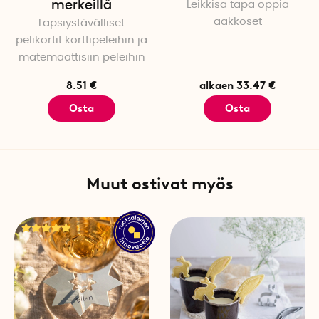
merkeillä
Leikkisä tapa oppia
Leikkimatto, Autorata
aakkoset
Lapsiystävälliset
Ajakaa kilpaa leluautojen k
pelikortit korttipeleihin ja
autoradasta. Yksityiskohta
matemaattisiin peleihin
matkan varrella. Pysäköi sit
kaikki autot ovat taas valmi
8.51 €
alkaen 33.47 €
Osta
Osta
Materiaali: 70 % puuvillaa, 3
Printti: Kaksipuolinen. Sal
Leikkimatto, Junarata
Muut ostivat myös
Minne juna kulkee? Junarad
matkalta kaikkia radan asem
Materiaali: 100 % polyesteriä
Printti: Kaksipuolinen. Kar
Pesuohjeet
Älä pese mattoa yli 30°C:ss
ensimmäisen kerran. Pese s