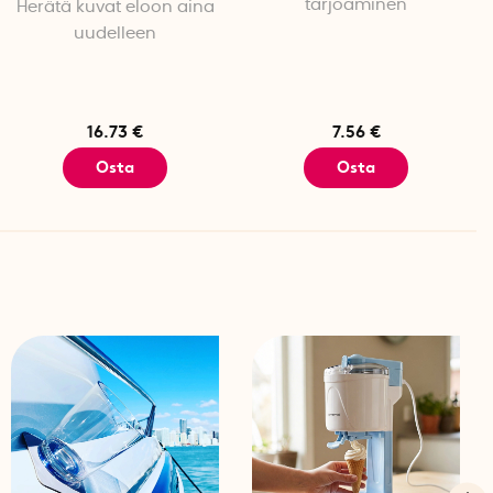
tarjoaminen
Herätä kuvat eloon aina
uudelleen
anssa tällä hauskalla leikkimatolla jossa on kuva
inen autorata jossa on monia hauskoja pysähdyksiä
ten kaikki leluautot matolle, sido säilytyspussi yhteen ja
ita seuraavaa kilpailua varten.
16.73 €
7.56 €
Osta
Osta
0 % polyesteriä.
amakuvio takana.
alla voit matkustaa minne vain. Millaista hauskaa löydät
ia ja nähtävyyksiä pitkin?
.
huaiheinen kuvio takana.
a, käsinpesu on suositeltavaa. Pese matto erikseen
amanväristen kanssa. Älä käytä valkaisuaineita