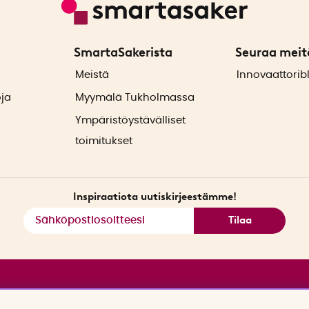
SmartaSakerista
Seuraa meit
ä
Meistä
Innovaattorib
oja
Myymälä Tukholmassa
Ympäristöystävälliset
toimitukset
Inspiraatiota uutiskirjeestämme!
Tilaa