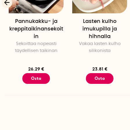
Pannukakku- ja
Lasten kulho
kreppitaikinansekoit
imukupilla ja
in
hihnalla
Sekoittaa nopeasti
Vakaa lasten kulho
täydellisen taikinan
silikonista
26.29 €
23.81 €
Osta
Osta