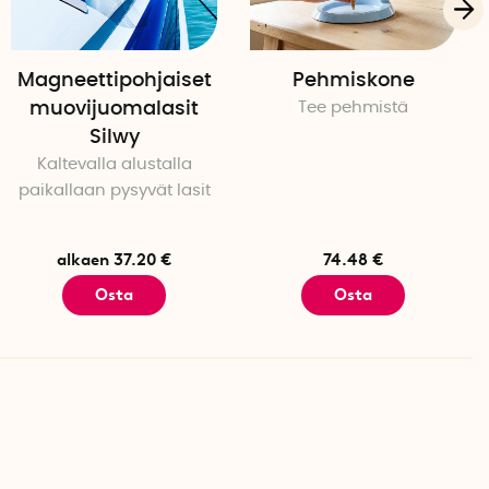
ingonvalo voi valkaista mattoa. Pese ilman
Magneettipohjaiset
Pehmiskone
muovijuomalasit
Tee pehmistä
Silwy
Kaltevalla alustalla
paikallaan pysyvät lasit
alkaen 37.20 €
74.48 €
Osta
Osta