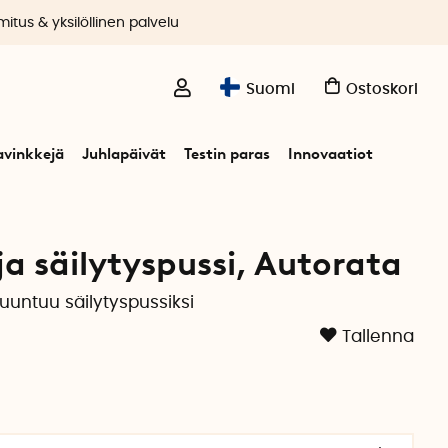
itus & yksilöllinen palvelu
Suomi
Ostoskori
avinkkejä
Juhlapäivät
Testin paras
Innovaatiot
ja säilytyspussi, Autorata
muuntuu säilytyspussiksi
Tallenna