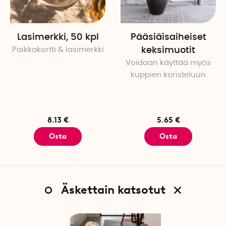
sisältäviä pesuaineita. Aur
huuhteluainetta.
Lasimerkki, 50 kpl
Pääsiäisaiheiset
Paikkakortti & lasimerkki
keksimuotit
Voidaan käyttää myös
kuppien koristeluun
8.13 €
5.65 €
Osta
Osta
Äskettain katsotut