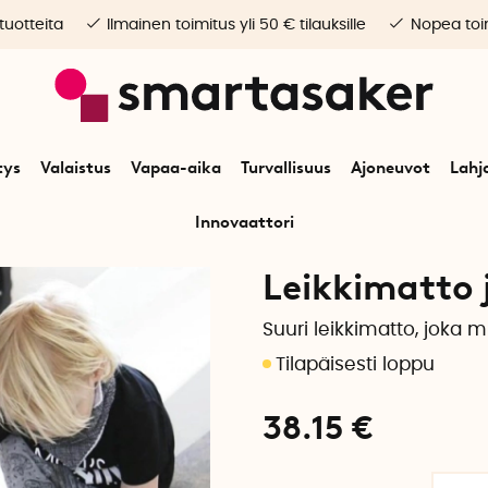
 tuotteita
Ilmainen toimitus yli 50 € tilauksille
Nopea toim
tys
Valaistus
Vapaa-aika
Turvallisuus
Ajoneuvot
Lahj
Innovaattori
Alkuun
Vapaa-aika
Pelit & leikit
Leikkimatto ja säilytyspussi
Leikkimatto 
Suuri leikkimatto, joka 
38.15
€