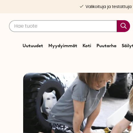
Valikoituja ja testattuja
Uutuudet
Myydyimmät
Koti
Puutarha
Säily