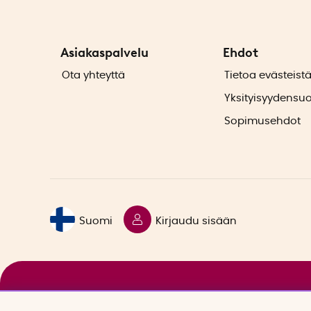
Asiakaspalvelu
Ehdot
Ota yhteyttä
Tietoa evästeist
Yksityisyydensu
Sopimusehdot
Suomi
Kirjaudu sisään