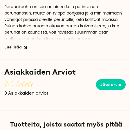
Perunakauha on samanlainen kuin perinteinen
perunanostin, mutta on tylppä pohjasta jolla minimoimaan
vahingot piilossa oleville perunoille, joita kohtaat maassa.
Puinen kahva antaa mukavan otteen kaivamiseen, ja kun
perunat on kauhassa, voit ravistaa suurimman osan
mullasta ennen kuin laitat perunat sankoon.
Perunakauha on erittäin käytännöllinen, kun perunat on
poimittava astiasta, esimerkiksi perunasangosta, lavasta,
ruukusta tai kasvatussäkistä. Jos sinulla on suurempi
Asiakkaiden Arviot
perunapelto, on suositeltavaa löysätä ensin maata kasvin
ympäriltä ennen perunoiden poimimista perunakauhalla.
Jätä arvio
Kahva on valmistettu FSC-sertifioidusta puusta ja siinä on
0
Asiakkaiden arviot
koristeellinen nahkanauha toisessa päässä, jota voit käyttää
perunakauhan ripustamiseen. Leveä kauha on valmistettu
karkaistusta ruostumattomasta teräksestä, joka kestää hyvin
ruostetta.
Tuotteita, joista saatat myös pitää
Englannin Royal Horticulture Societyn tunnustama