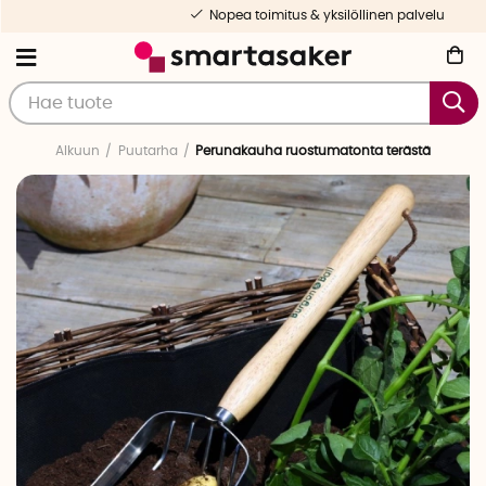
Nopea toimitus & yksilöllinen palvelu
Alkuun
Puutarha
Perunakauha ruostumatonta terästä