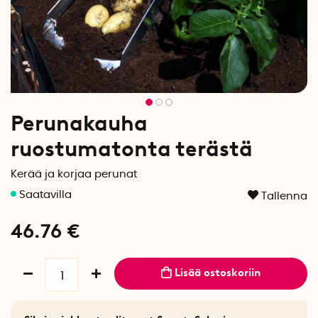
Perunakauha
ruostumatonta terästä
Kerää ja korjaa perunat
Tallenna
46.76
€
Lisää ostoskoriin