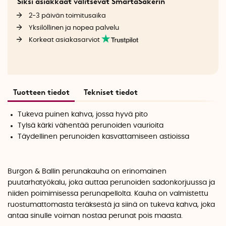
Siksi asiakkaat valitsevat SmartaSakerin
2-3 päivän toimitusaika
Yksilöllinen ja nopea palvelu
Korkeat asiakasarviot
Tuotteen tiedot
Tekniset tiedot
Tukeva puinen kahva, jossa hyvä pito
Tylsä kärki vähentää perunoiden vaurioita
Täydellinen perunoiden kasvattamiseen astioissa
Burgon & Ballin perunakauha on erinomainen
puutarhatyökalu, joka auttaa perunoiden sadonkorjuussa ja
niiden poimimisessa perunapellolta. Kauha on valmistettu
ruostumattomasta teräksestä ja siinä on tukeva kahva, joka
antaa sinulle voiman nostaa perunat pois maasta.