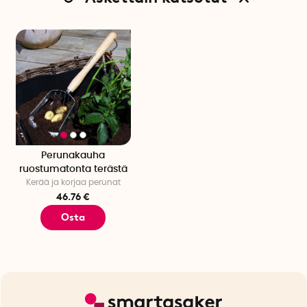
Perunakauha
ruostumatonta terästä
Kerää ja korjaa perunat
46.76 €
Osta