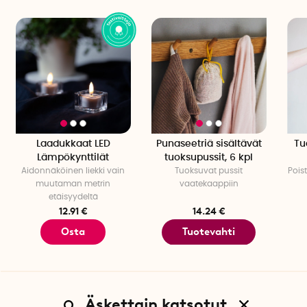
Laadukkaat LED
Punaseetriä sisältävät
Tu
Lämpökynttilät
tuoksupussit, 6 kpl
Aidonnäköinen liekki vain
Tuoksuvat pussit
Pois
muutaman metrin
vaatekaappiin
etäisyydeltä
12.91 €
14.24 €
Osta
Tuotevahti
Äskettain katsotut