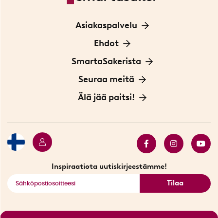
Asiakaspalvelu
Ota yhteyttä
Ehdot
Tietoa evästeistä
SmartaSakerista
Yksityisyydensuoja
Meistä
Seuraa meitä
Sopimusehdot
Myymälä Tukholmassa
Innovaattoriblogi
Älä jää paitsi!
Ympäristöystävälliset toimitukset
Lahjakortti
Myydyimmät tuotteet
Tarjouskulma
Katso kaikki älykkäät tuotteet
Inspiraatiota uutiskirjeestämme!
Tilaa