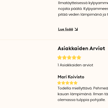
Ilmatäytteisessä kylpyamm
nojata päätä. Kylpyammeess
pitää veden lämpimänä ja ta
Lämpösuoja kannattaa asent
työntää ammeen laitoja hiem
hankalaa jälkeenpäin.
Asiakkaiden Arviot
Rentouttava amme 1–2 
Ilmatäytteisessä ammeessa r
Kylpyammeen voi täyttää kuu
1
Asiakkaiden arviot
viilentävän kylvyn. Kylpyam
kylpyvaahtoa ja muita vasta
Mari Koivisto
Kylvyn jälkeen
Todella miellyttävä. Pehmeä
Amme on helppo tyhjentää v
kauan lämpimänä. Ilman täyt
tyhjennysletku ulottuu latti
olemassa tulppia pohjalle.
kaivon vieressä, jotta vesi 