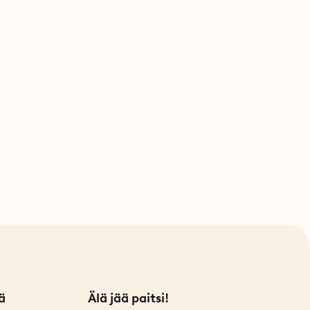
anniksi
 keksijä Arnoud ideoi keksintönsä pienessä
terdamin sydämessä. Asunnosta puuttui kylpyamme,
n ratkaisua. Askel askeleelta ja pienellä ulkopuolisella
i tavallisesta ilmatäytteisestä kylpyammeesta
si kylpyammeeksi.
ä
Älä jää paitsi!