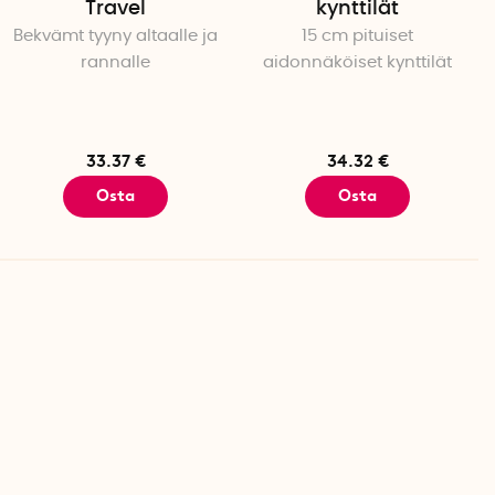
Travel
kynttilät
Bekvämt tyyny altaalle ja
15 cm pituiset
rannalle
aidonnäköiset kynttilät
 52 cm
 52 cm
33.37 €
34.32 €
 pehmeää, joten ammetta saa tarvittaessa puristettua
Osta
Osta
 cm). Huomaathan, että ammeen tilavuus pienenee.
aivon läheisyyteen niin, että vesi pääsee helposti
asetettava pehmeälle alustalle.
atso mallien kuvaukset ylempää
ringossa.
 Compact/Royal