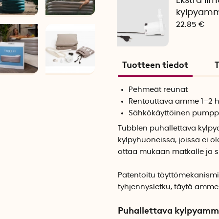
Ekstra i
kylpyamm
22.85 €
Tuotteen tiedot
T
Pehmeät reunat
Rentouttava amme 1–2 h
Sähkökäyttöinen pumpp
Tubblen puhallettava kylp
kylpyhuoneissa, joissa ei
ottaa mukaan matkalle ja si
Patentoitu täyttömekanismi
tyhjennysletku, täytä amme v
Puhallettava kylpyamm