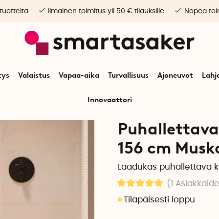
 tuotteita
Ilmainen toimitus yli 50 € tilauksille
Nopea toim
tys
Valaistus
Vapaa-aika
Turvallisuus
Ajoneuvot
Lahj
Innovaattori
n
Koti
Kylpyhuone
Kylpyamme ja suihku
Puhallettava kylpyamme 
Puhallettava
156 cm Musko
Laadukas puhallettava
(1
Asiakkaide