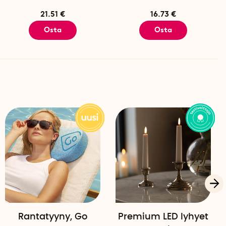
YAL
on isompi kuin Tubble
COMPACT.
Mitat ja lisätiedot
21.51 €
16.73 €
Osta
Osta
in 6 kg tyhjänä ja ne toimitetaan laatikossa, jonka koko
cm pituisille tai tätä lyhyemmille henkilöille, jos jalat
 46 cm
 46 cm
 pehmeää, joten ammetta saa tarvittaessa puristettua
0 cm). Huomaathan, että ammeen tilavuus pienenee.
Rantatyyny, Go
Premium LED lyhyet
cm pituisille tai tätä lyhyemmille henkilöille, jos jalat