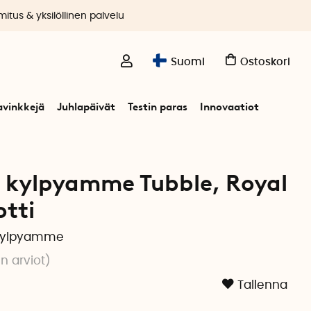
itus & yksilöllinen palvelu
Suomi
Ostoskori
avinkkejä
Juhlapäivät
Testin paras
Innovaatiot
Tubble
 kylpyamme Tubble, Royal
tti
 kylpyamme
n arviot
)
Tallenna