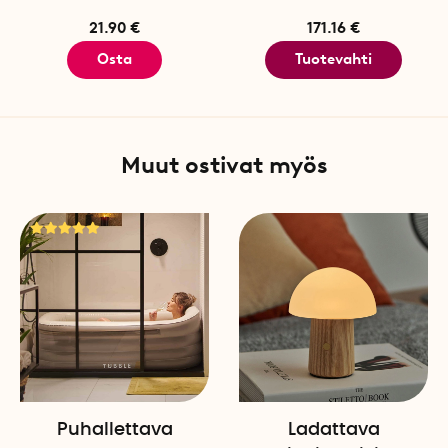
ja Tubble
ROYAL
. Tubble
RO
alla.
21.90 €
171.16 €
Osta
Tuotevahti
Molemmat mallit painavat no
on 44 cm x 38 cm x 17 cm.
TUBBLE COMPACT
Muut ostivat myös
Amme soveltuu parhaiten 172 
haluaa suoristaa.
Tilavuus noin 227 litraa.
Ulkomitat: 140 cm x 68 cm x
Sisämitat: 116 cm x 46 cm x
Kylpyammeen materiaali on
hieman kokoon (n. 130 x 6
TUBBLE ROYAL
Puhallettava
Ladattava
Amme soveltuu parhaiten 188 