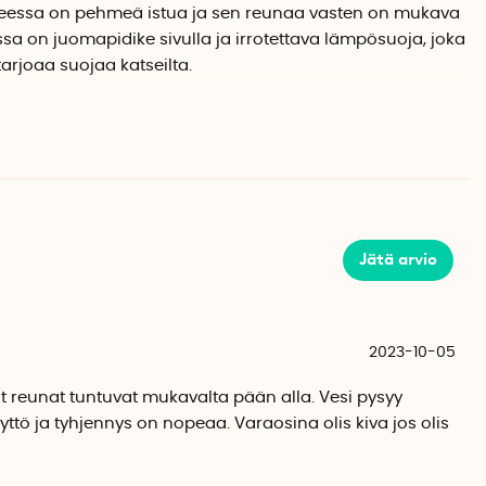
eessa on pehmeä istua ja sen reunaa vasten on mukava
a on juomapidike sivulla ja irrotettava lämpösuoja, joka
rjoaa suojaa katseilta.
aa ammeen päälle ennen vedellä täyttämistä, sillä vesi
an ulos ja sen sovittaminen paikoilleen voi olla
hengelle
entouttavasta kylvystä voi nauttia yksin tai yhdessä.
Jätä arvio
malla vedellä (kork. 45 astetta) tai siinä voi ottaa
meessa voi käyttää myös kylpysuoloja, kylpyöljyjä,
avia kylpytuotteita.
2023-10-05
t reunat tuntuvat mukavalta pään alla. Vesi pysyy
edestä. Ennen tyhjentämistä varmista, että
tö ja tyhjennys on nopeaa. Varaosina olis kiva jos olis
akaivoon. Älä laita letkua lattiakaivoon vaan anna sen olla
pääse valumaan vapaasti. Valvo tyhjentymistä, jotta vesi ei