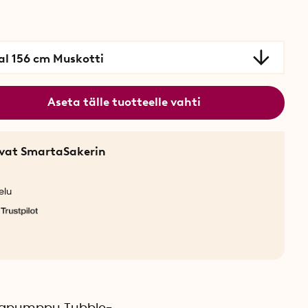
al 156 cm Muskotti
Aseta tälle tuotteelle vahti
sevat SmartaSakerin
elu