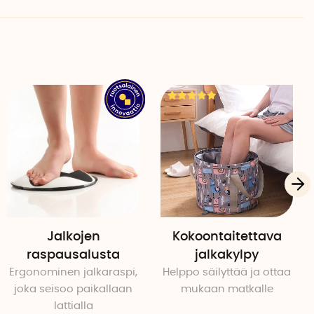
uhtele amme vedellä ja kuivaa pyyhkeellä kuivaksi.
ntää ilmasta käyttökertojen välillä. Jos käyttöväli kasvaa
yhjentää ammeesta ilma ja säilyttää sitä
umpulla tyhjennys onnistuu nopeasti. Aseta pumppu
ä pumppu, jotta ilma imeytyy pois kylpyammeesta.
kerroksesta kestävää ja laadukasta, 100 % ftalaatitonta
sältyy myös korjaussarja. Mikäli ammeeseen tulee reikä,
Jalkojen
Kokoontaitettava
raspausalusta
jalkakylpy
pyammetta on saatavana kahdessa mallissa
Ergonominen jalkaraspi,
Helppo säilyttää ja ottaa
joka seisoo paikallaan
mukaan matkalle
lattialla