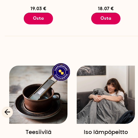
19.03 €
18.07 €
Osta
Osta
Teesiivilä
Iso lämpöpeitto