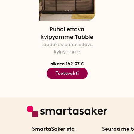
Sähkökäyttöinen pumppu
Kaksoispuhallin
Tyhjennysletku 120 cm
Käyttöohje ruotsiksi ja engl
Puhallettava
Säilytyspussi
kylpyamme Tubble
Korjaussarja
Laadukas puhallettava
kylpyamme
Tietoa Tubblesta
alkaen 162.07 €
Ilmatäytteisen kylpyammeen
asunnossaan Pijpissä, Ams
Tuotevahti
mikä sai Arnoudin miettimää
avustuksella Tubble muuttu
arvostetuksi ja laadukkaak
SmartaSakerista
Seuraa meit