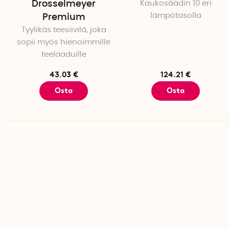
Drosselmeyer
Kaukosäädin 10 eri
lämpötasolla
Premium
Tyylikäs teesiivilä, joka
sopii myös hienoimmille
teelaaduille
43.03 €
124.21 €
Osta
Osta