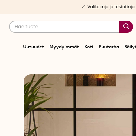
Valikoituja ja testattuja
Uutuudet
Myydyimmät
Koti
Puutarha
Säily
Alkuu