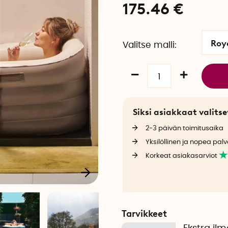
175.46
€
Roy
Valitse malli
Siksi asiakkaat valit
2-3 päivän toimitusaika
Yksilöllinen ja nopea palv
Korkeat asiakasarviot
Tarvikkeet