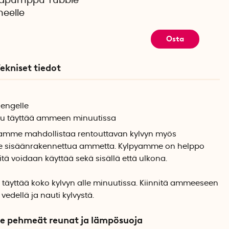
lmapumppu Tubble-
eelle
Osta
ekniset tiedot
engelle
u täyttää ammeen minuutissa
yamme mahdollistaa rentouttavan kylvyn myös
 ole sisäänrakennettua ammetta. Kylpyamme on helppo
tä voidaan käyttää sekä sisällä että ulkona.
 täyttää koko kylvyn alle minuutissa. Kiinnitä ammeeseen
edellä ja nauti kylvystä.
e pehmeät reunat ja lämpösuoja